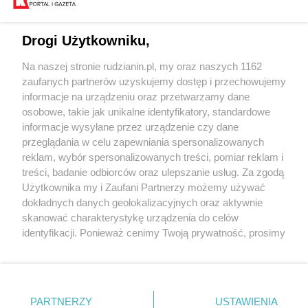
Drogi Użytkowniku,
Na naszej stronie rudzianin.pl, my oraz naszych 1162
Wydawca mediów
lokalnych
zaufanych partnerów uzyskujemy dostęp i przechowujemy
informacje na urządzeniu oraz przetwarzamy dane
osobowe, takie jak unikalne identyfikatory, standardowe
informacje wysyłane przez urządzenie czy dane
przeglądania w celu zapewniania spersonalizowanych
reklam, wybór spersonalizowanych treści, pomiar reklam i
Nie zapomnij
treści, badanie odbiorców oraz ulepszanie usług. Za zgodą
zapoznać się z:
polityką prywatności
regulamin korzystania z portali
Użytkownika my i Zaufani Partnerzy możemy używać
Twoje
miasto
Skontaktuj się
z nami
dokładnych danych geolokalizacyjnych oraz aktywnie
Piekary Śląskie
Kontakt
skanować charakterystykę urządzenia do celów
Chorzów
Wydawca
identyfikacji. Ponieważ cenimy Twoją prywatność, prosimy
Tarnowskie Góry
Redakcja
Ruda Śląska
Newsletter
o zgodę na korzystanie z tych technologii poprzez
Świętochłowice
Reklama
kliknięcie „Akceptuję”. Zgoda jest dobrowolna i zawsze
Tychy
możesz ją zmienić/wycofać klikając przycisk ustawień
Bytom
Katowice
prywatności znajdujący się w lewym dolnym rogu strony
PARTNERZY
USTAWIENIA
Gliwice