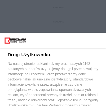
REKLAMA
REKLAMA
Drogi Użytkowniku,
Na naszej stronie rudzianin.pl, my oraz naszych 1162
Wydawca mediów
lokalnych
zaufanych partnerów uzyskujemy dostęp i przechowujemy
informacje na urządzeniu oraz przetwarzamy dane
osobowe, takie jak unikalne identyfikatory, standardowe
informacje wysyłane przez urządzenie czy dane
przeglądania w celu zapewniania spersonalizowanych
reklam, wybór spersonalizowanych treści, pomiar reklam i
Nie zapomnij
treści, badanie odbiorców oraz ulepszanie usług. Za zgodą
zapoznać się z:
polityką prywatności
regulamin korzystania z portali
Użytkownika my i Zaufani Partnerzy możemy używać