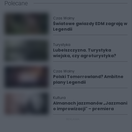
Polecane
Czas Wolny
Światowe gwiazdy EDM zagrają w
Legendii
Turystyka
Lubelszczyzna. Turystyka
wiejska, czy agroturystyka?
Czas Wolny
Polski Tomorrowland? Ambitne
plany Legendii
Kultura
Almanach jazzmanów „Jazzmani
o improwizacji" – premiera
REKLAMA