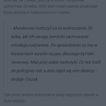
Również na 1 Maja, tylko że w Wirku - drogówka
zatrzymała 20-latka, który pod nosem patrolu przebiegał
przez jezdnię w niedozwolonym miejscu.
- Mundurowi rozliczyli za to wykroczenie 20-
latka, ale ich uwagę zwróciło zachowanie
młodego rudzianina. Po sprawdzeniu co ma w
kieszeniach wyszło na jaw, dlaczego był taki
nerwowy. Miał przy sobie narkotyki. On też trafił
do policyjnej celi, a dziś zajęli się nim śledczy -
dodaje Ciozak.
I tak przez drobne wykroczenia dwaj mężczyźni wpadli w
duże kłopoty.