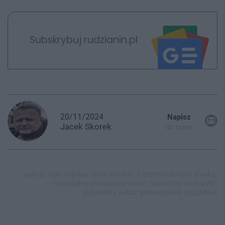
Subskrybuj rudzianin.pl
20/11/2024
Napisz
Jacek
Skorek
do mnie
policja ruda śląska,
ruda śląska,
zatrzymani ruda śląska,
nielegalne posiadanie broni,
areszt za narkotyki,
dożywotni zakaz prowadzenia pojazdów,