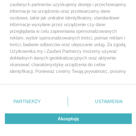
Wydawca mediów
lokalnych
zaufanych partnerów uzyskujemy dostęp i przechowujemy
informacje na urządzeniu oraz przetwarzamy dane
osobowe, takie jak unikalne identyfikatory, standardowe
informacje wysyłane przez urządzenie czy dane
przeglądania w celu zapewniania spersonalizowanych
reklam, wybór spersonalizowanych treści, pomiar reklam i
Nie zapomnij
treści, badanie odbiorców oraz ulepszanie usług. Za zgodą
zapoznać się z:
polityką prywatności
regulamin korzystania z portali
Użytkownika my i Zaufani Partnerzy możemy używać
Twoje
miasto
Skontakuj się
z nami
dokładnych danych geolokalizacyjnych oraz aktywnie
Piekary Śląskie
Kontakt
skanować charakterystykę urządzenia do celów
Chorzów
Wydawca
identyfikacji. Ponieważ cenimy Twoją prywatność, prosimy
Tarnowskie Góry
Redakcja
Ruda Śląska
Newsletter
o zgodę na korzystanie z tych technologii poprzez
Świętochłowice
Reklama
kliknięcie „Akceptuję”. Zgoda jest dobrowolna i zawsze
Tychy
możesz ją zmienić/wycofać klikając przycisk ustawień
Bytom
Katowice
prywatności znajdujący się w lewym dolnym rogu strony
PARTNERZY
USTAWIENIA
Gliwice
. Niektóre rodzaje przetwarzania danych nie wymagają
Zabrze
Zagłębie
zgody użytkownika, ale masz prawo sprzeciwić się
Akceptuję
takiemu przetwarzaniu. Preferencje będą miały
zastosowania tylko na tej witrynie.