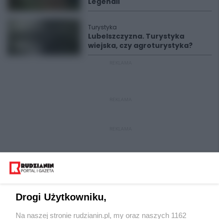
Legendii
Turystyka
Lubelszczyzna. Turystyka
wiejska, czy agroturystyka?
REKLAMA
REKLAMA
REKLAMA
Drogi Użytkowniku,
Na naszej stronie rudzianin.pl, my oraz naszych 1162