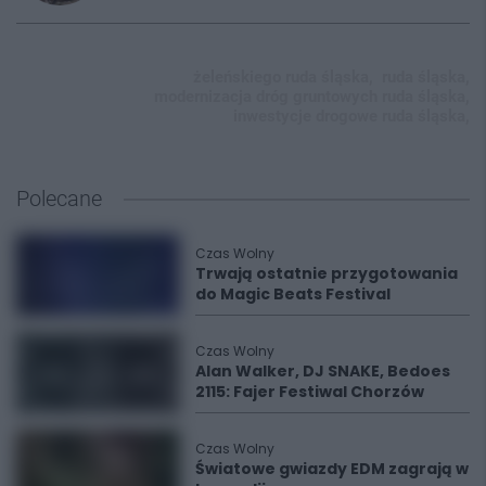
żeleńskiego ruda śląska,
ruda śląska,
modernizacja dróg gruntowych ruda śląska,
inwestycje drogowe ruda śląska,
Polecane
Czas Wolny
Trwają ostatnie przygotowania
do Magic Beats Festival
Czas Wolny
Alan Walker, DJ SNAKE, Bedoes
2115: Fajer Festiwal Chorzów
Czas Wolny
Światowe gwiazdy EDM zagrają w