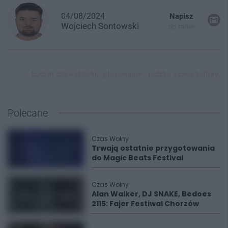
04/08/2024
Napisz
Wojciech
Sontowski
do mnie
budżet obywatelski,
głosowanie,
rudzka scena kultury,
Polecane
Czas Wolny
Trwają ostatnie przygotowania
do Magic Beats Festival
Czas Wolny
Alan Walker, DJ SNAKE, Bedoes
2115: Fajer Festiwal Chorzów