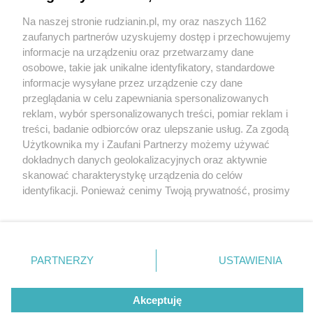
Na naszej stronie rudzianin.pl, my oraz naszych 1162
Wydawca mediów
lokalnych
zaufanych partnerów uzyskujemy dostęp i przechowujemy
informacje na urządzeniu oraz przetwarzamy dane
osobowe, takie jak unikalne identyfikatory, standardowe
informacje wysyłane przez urządzenie czy dane
przeglądania w celu zapewniania spersonalizowanych
reklam, wybór spersonalizowanych treści, pomiar reklam i
Nie zapomnij
treści, badanie odbiorców oraz ulepszanie usług. Za zgodą
zapoznać się z:
polityką prywatności
regulamin korzystania z portali
Użytkownika my i Zaufani Partnerzy możemy używać
Twoje
miasto
Skontakuj się
z nami
dokładnych danych geolokalizacyjnych oraz aktywnie
Piekary Śląskie
Kontakt
skanować charakterystykę urządzenia do celów
Chorzów
Wydawca
identyfikacji. Ponieważ cenimy Twoją prywatność, prosimy
Tarnowskie Góry
Redakcja
Ruda Śląska
Newsletter
o zgodę na korzystanie z tych technologii poprzez
Świętochłowice
Reklama
kliknięcie „Akceptuję”. Zgoda jest dobrowolna i zawsze
Tychy
możesz ją zmienić/wycofać klikając przycisk ustawień
Bytom
Katowice
prywatności znajdujący się w lewym dolnym rogu strony
PARTNERZY
USTAWIENIA
Gliwice
. Niektóre rodzaje przetwarzania danych nie wymagają
Zabrze
Zagłębie
zgody użytkownika, ale masz prawo sprzeciwić się
Akceptuję
takiemu przetwarzaniu. Preferencje będą miały