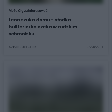
Może Cię zainteresować:
Lena szuka domu - słodka
bullterierka czeka w rudzkim
schronisku
AUTOR:
Jacek Skorek
02/08/2024