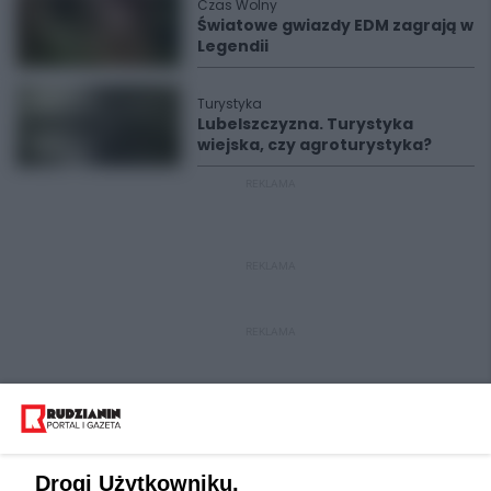
Czas Wolny
Światowe gwiazdy EDM zagrają w
Legendii
Turystyka
Lubelszczyzna. Turystyka
wiejska, czy agroturystyka?
REKLAMA
REKLAMA
REKLAMA
Drogi Użytkowniku,