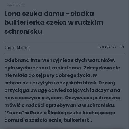
czas wolny
Lena szuka domu - słodka
bullterierka czeka w rudzkim
schronisku
Jacek Skorek
02/08/2024 - 13:11
Odebrana interwencyjnie ze złych warunków,
była wychudzona i zaniedbana. Zdecydowanie
nie miała do tej pory dobrego życia. W
schronisku przytyła i odzyskała blask. Dzisiaj
przyciąga uwagę odwiedzających i zaczyna na
nowo cieszyć się życiem. Oczywiście jeśli można
mówić o radości z przebywania w schronisku.
"Fauna" w Rudzie Śląskiej szuka kochającego
domu dla sześcioletniej bullterierki.