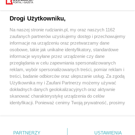
Drogi Użytkowniku,
Na naszej stronie rudzianin.pl, my oraz naszych 1162
Wydawca mediów
lokalnych
zaufanych partnerów uzyskujemy dostęp i przechowujemy
informacje na urządzeniu oraz przetwarzamy dane
osobowe, takie jak unikalne identyfikatory, standardowe
informacje wysyłane przez urządzenie czy dane
przeglądania w celu zapewniania spersonalizowanych
reklam, wybór spersonalizowanych treści, pomiar reklam i
Nie zapomnij
treści, badanie odbiorców oraz ulepszanie usług. Za zgodą
zapoznać się z:
polityką prywatności
regulamin korzystania z portali
Użytkownika my i Zaufani Partnerzy możemy używać
Twoje
miasto
Skontakuj się
z nami
dokładnych danych geolokalizacyjnych oraz aktywnie
Piekary Śląskie
Kontakt
skanować charakterystykę urządzenia do celów
Chorzów
Wydawca
identyfikacji. Ponieważ cenimy Twoją prywatność, prosimy
Tarnowskie Góry
Redakcja
Ruda Śląska
Newsletter
o zgodę na korzystanie z tych technologii poprzez
Świętochłowice
Reklama
kliknięcie „Akceptuję”. Zgoda jest dobrowolna i zawsze
Tychy
możesz ją zmienić/wycofać klikając przycisk ustawień
Bytom
Katowice
prywatności znajdujący się w lewym dolnym rogu strony
PARTNERZY
USTAWIENIA
Gliwice