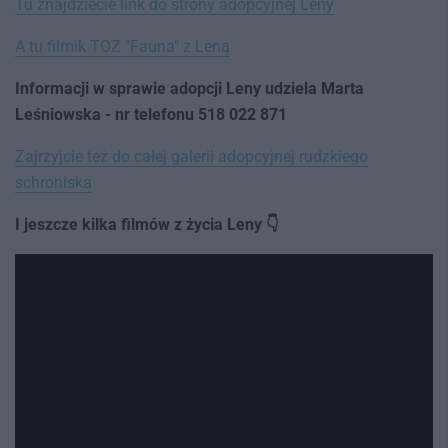
Tu znajdziecie link do strony adopcyjnej Leny
A tu filmik TOZ "Fauna" z Leną
Informacji w sprawie adopcji Leny udziela Marta
Leśniowska - nr telefonu 518 022 871
Zajrzyjcie też do całej galerii adopcyjnej rudzkiego
schroniska
I jeszcze kilka filmów z życia Leny 👇