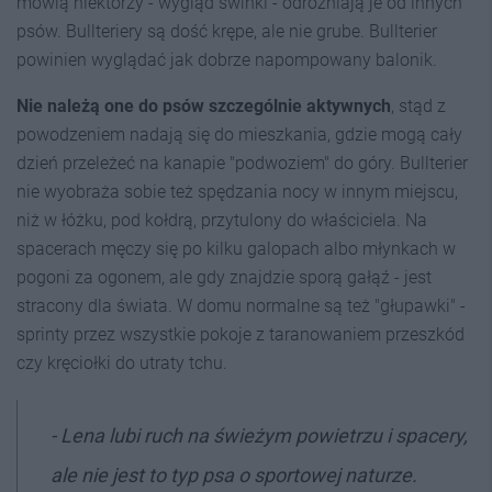
mówią niektórzy - wygląd świnki - odróżniają je od innych
psów. Bullteriery są dość krępe, ale nie grube. Bullterier
powinien wyglądać jak dobrze napompowany balonik.
Nie należą one do psów szczególnie aktywnych
, stąd z
powodzeniem nadają się do mieszkania, gdzie mogą cały
dzień przeleżeć na kanapie "podwoziem" do góry. Bullterier
nie wyobraża sobie też spędzania nocy w innym miejscu,
niż w łóżku, pod kołdrą, przytulony do właściciela. Na
spacerach męczy się po kilku galopach albo młynkach w
pogoni za ogonem, ale gdy znajdzie sporą gałąź - jest
stracony dla świata. W domu normalne są też "głupawki" -
sprinty przez wszystkie pokoje z taranowaniem przeszkód
czy kręciołki do utraty tchu.
- Lena lubi ruch na świeżym powietrzu i spacery,
ale nie jest to typ psa o sportowej naturze.