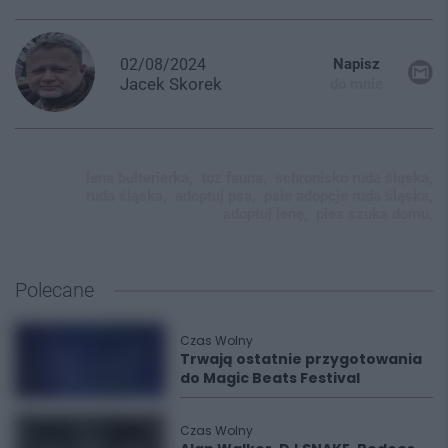
02/08/2024
Napisz
Jacek
Skorek
do mnie
lena bulterierka,
toz fauna,
schronisko ruda śląska,
ruda śląska,
adoptuj psa,
psie adopcje ruda śląska,
adoptuj lenę,
pies szuka domu,
Polecane
Czas Wolny
Trwają ostatnie przygotowania
do Magic Beats Festival
Czas Wolny