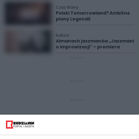
Czas Wolny
Polski Tomorrowland? Ambitne
plany Legendii
Kultura
Almanach jazzmanów „Jazzmani
o improwizacji" – premiera
REKLAMA
REKLAMA
REKLAMA