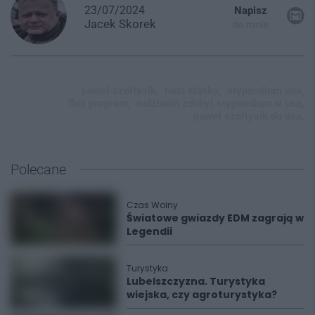
23/07/2024
Napisz
Jacek
Skorek
do mnie
paweł szołtysik,
ruda śląska,
stypendium usa,
flex program,
rudzianin zdobył stypendium w usa,
paweł szołtysik do usa,
Polecane
Czas Wolny
Światowe gwiazdy EDM zagrają w
Legendii
Turystyka
Lubelszczyzna. Turystyka
wiejska, czy agroturystyka?