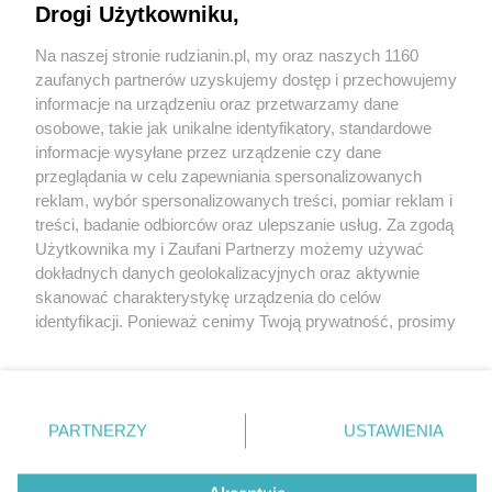
Drogi Użytkowniku,
Na naszej stronie rudzianin.pl, my oraz naszych 1160
Wydawca mediów
lokalnych
zaufanych partnerów uzyskujemy dostęp i przechowujemy
informacje na urządzeniu oraz przetwarzamy dane
osobowe, takie jak unikalne identyfikatory, standardowe
informacje wysyłane przez urządzenie czy dane
przeglądania w celu zapewniania spersonalizowanych
reklam, wybór spersonalizowanych treści, pomiar reklam i
Nie zapomnij
treści, badanie odbiorców oraz ulepszanie usług. Za zgodą
zapoznać się z:
polityką prywatności
regulamin korzystania z portali
Użytkownika my i Zaufani Partnerzy możemy używać
Twoje
miasto
Skontakuj się
z nami
dokładnych danych geolokalizacyjnych oraz aktywnie
Piekary Śląskie
Kontakt
skanować charakterystykę urządzenia do celów
Chorzów
Wydawca
identyfikacji. Ponieważ cenimy Twoją prywatność, prosimy
Tarnowskie Góry
Redakcja
Ruda Śląska
Newsletter
o zgodę na korzystanie z tych technologii poprzez
Świętochłowice
Reklama
kliknięcie „Akceptuję”. Zgoda jest dobrowolna i zawsze
Tychy
możesz ją zmienić/wycofać klikając przycisk ustawień
Bytom
Katowice
prywatności znajdujący się w lewym dolnym rogu strony
PARTNERZY
USTAWIENIA
Gliwice
. Niektóre rodzaje przetwarzania danych nie wymagają
Zabrze
Zagłębie
zgody użytkownika, ale masz prawo sprzeciwić się