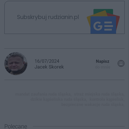
Subskrybuj rudzianin.pl
16/07/2024
Napisz
Jacek
Skorek
do mnie
mandat zaufania ruda śląska,
straż miejska ruda śląska,
dzikie kąpieliska ruda śląska,
kontrola kąpielisk,
bezpieczne wakacje ruda śląska,
Polecane