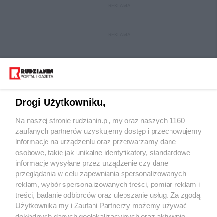
REKLAMA
REKLAMA
Drogi Użytkowniku,
Na naszej stronie rudzianin.pl, my oraz naszych 1160
Wydawca mediów
lokalnych
zaufanych partnerów uzyskujemy dostęp i przechowujemy
informacje na urządzeniu oraz przetwarzamy dane
osobowe, takie jak unikalne identyfikatory, standardowe
informacje wysyłane przez urządzenie czy dane
przeglądania w celu zapewniania spersonalizowanych
reklam, wybór spersonalizowanych treści, pomiar reklam i
Nie zapomnij
treści, badanie odbiorców oraz ulepszanie usług. Za zgodą
zapoznać się z:
polityką prywatności
regulamin korzystania z portali
Użytkownika my i Zaufani Partnerzy możemy używać
Twoje
miasto
Skontakuj się
z nami
dokładnych danych geolokalizacyjnych oraz aktywnie