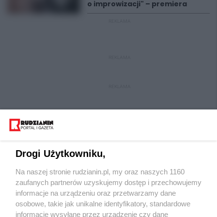
o improwizacji" – premiera
REKLAMA
REKLAMA
REKLAMA
Drogi Użytkowniku,
Na naszej stronie rudzianin.pl, my oraz naszych 1160
Wydawca mediów
lokalnych
zaufanych partnerów uzyskujemy dostęp i przechowujemy
informacje na urządzeniu oraz przetwarzamy dane
osobowe, takie jak unikalne identyfikatory, standardowe
informacje wysyłane przez urządzenie czy dane