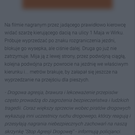
Na filmie nagranym przez jadącego prawidłowo kierowcę
widać szarżę kierującego dacią na ulicy 1 Maja w Wirku.
Próbuje wyprzedzać po znaku rozgraniczenia jezdni,
blokuje go wysepka, ale ciśnie dalej. Druga go już nie
zatrzymuje. Mija ją z lewej strony, przez podwójną ciągłą,
kolejna podwójna przy powrocie na jezdnię we właściwym
kierunku i... metrów brakuje, by załapał się jeszcze na
wyprzedzanie na przejściu dla pieszych.
- Drogowa agresja, brawura i lekceważenie przepisów
często prowadzą do zagrożenia bezpieczeństwa i ludzkich
tragedii. Coraz większy sprzeciw wobec piratów drogowych
wykazują inni uczestnicy ruchu drogowego, którzy reagują i
przesyłają nagrania niebezpiecznych zachowań na naszą
skrzynkę "Stop Agresji Drogowej" - informują policjanci.