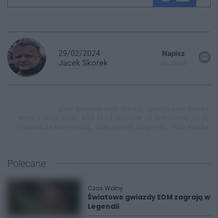
29/02/2024
Napisz
Jacek
Skorek
do mnie
pirat drogowy ruda śląska,
policja ruda śląska,
wirek 1 maja pirat,
550 zł i 1 punktów za brawurową jazdę,
brawura za kierownicą,
stop agresji drogowej,
ruda śląska,
Polecane
Czas Wolny
Światowe gwiazdy EDM zagrają w
Legendii