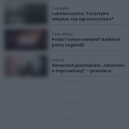
Turystyka
Lubelszczyzna. Turystyka
wiejska, czy agroturystyka?
Czas Wolny
Polski Tomorrowland? Ambitne
plany Legendii
Kultura
Almanach jazzmanów „Jazzmani
o improwizacji" – premiera
REKLAMA
REKLAMA
REKLAMA