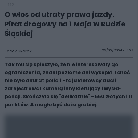
112
O włos od utraty prawa jazdy.
Pirat drogowy na 1 Maja w Rudzie
Śląskiej
Jacek Skorek
29/02/2024 - 14:26
Tak mu się spieszyło, że nie interesowały go
ograniczenia, znaki poziome ani wysepki. I choć
nie było akurat policji - rajd kierowcy dacii
zarejestrował kamerą inny kierujący i wysłał
policji. Skończyło się "delikatnie" - 550 złotych i 11
punktów. A mogło być dużo grubiej.