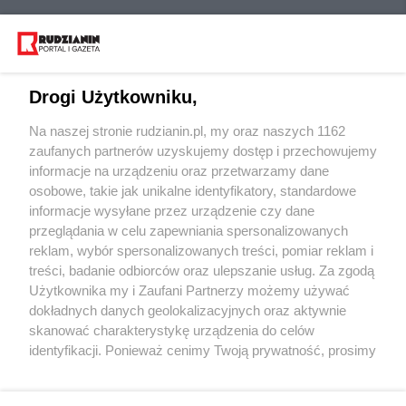
Drogi Użytkowniku,
Na naszej stronie rudzianin.pl, my oraz naszych 1162
Wydawca mediów
lokalnych
zaufanych partnerów uzyskujemy dostęp i przechowujemy
informacje na urządzeniu oraz przetwarzamy dane
osobowe, takie jak unikalne identyfikatory, standardowe
informacje wysyłane przez urządzenie czy dane
przeglądania w celu zapewniania spersonalizowanych
reklam, wybór spersonalizowanych treści, pomiar reklam i
Nie zapomnij
treści, badanie odbiorców oraz ulepszanie usług. Za zgodą
zapoznać się z:
polityką prywatności
regulamin korzystania z portali
Użytkownika my i Zaufani Partnerzy możemy używać
Twoje
miasto
Skontakuj się
z nami
dokładnych danych geolokalizacyjnych oraz aktywnie
Piekary Śląskie
Kontakt
skanować charakterystykę urządzenia do celów
Chorzów
Wydawca
identyfikacji. Ponieważ cenimy Twoją prywatność, prosimy
Tarnowskie Góry
Redakcja
Ruda Śląska
Newsletter
o zgodę na korzystanie z tych technologii poprzez
Świętochłowice
Reklama
kliknięcie „Akceptuję”. Zgoda jest dobrowolna i zawsze
Tychy