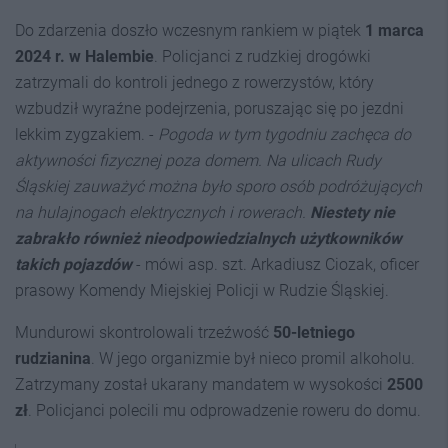
Do zdarzenia doszło wczesnym rankiem w piątek
1 marca
2024 r. w Halembie
. Policjanci z rudzkiej drogówki
zatrzymali do kontroli jednego z rowerzystów, który
wzbudził wyraźne podejrzenia, poruszając się po jezdni
lekkim zygzakiem. -
Pogoda w tym tygodniu zachęca do
aktywności fizycznej poza domem. Na ulicach Rudy
Śląskiej zauważyć można było sporo osób podróżujących
na hulajnogach elektrycznych i rowerach.
Niestety nie
zabrakło również nieodpowiedzialnych użytkowników
takich pojazdów
- mówi asp. szt. Arkadiusz Ciozak, oficer
prasowy Komendy Miejskiej Policji w Rudzie Śląskiej.
Mundurowi skontrolowali trzeźwość
50-letniego
rudzianina
. W jego organizmie był nieco promil alkoholu.
Zatrzymany został ukarany mandatem w wysokości
2500
zł
. Policjanci polecili mu odprowadzenie roweru do domu.