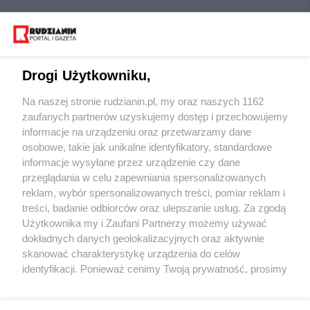
Drogi Użytkowniku,
Na naszej stronie rudzianin.pl, my oraz naszych 1162
Wydawca mediów
lokalnych
zaufanych partnerów uzyskujemy dostęp i przechowujemy
informacje na urządzeniu oraz przetwarzamy dane
osobowe, takie jak unikalne identyfikatory, standardowe
informacje wysyłane przez urządzenie czy dane
przeglądania w celu zapewniania spersonalizowanych
reklam, wybór spersonalizowanych treści, pomiar reklam i
Nie zapomnij
treści, badanie odbiorców oraz ulepszanie usług. Za zgodą
zapoznać się z:
polityką prywatności
regulamin korzystania z portali
Użytkownika my i Zaufani Partnerzy możemy używać
Twoje
miasto
Skontakuj się
z nami
dokładnych danych geolokalizacyjnych oraz aktywnie
Piekary Śląskie
Kontakt
skanować charakterystykę urządzenia do celów
Chorzów
Wydawca
identyfikacji. Ponieważ cenimy Twoją prywatność, prosimy
Tarnowskie Góry
Redakcja
Ruda Śląska
Newsletter
o zgodę na korzystanie z tych technologii poprzez
Świętochłowice
Reklama
kliknięcie „Akceptuję”. Zgoda jest dobrowolna i zawsze
Tychy