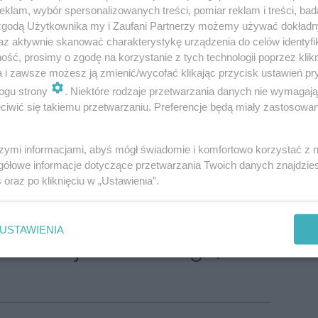
klam, wybór spersonalizowanych treści, pomiar reklam i treści, bad
 zgodą Użytkownika my i Zaufani Partnerzy możemy używać dokład
niszcząc zawieszenia naszych aut, mocno popsutą
az aktywnie skanować charakterystykę urządzenia do celów identyfi
ytomiu. Idiotyczny pomysł polegał na odkryciu
ść, prosimy o zgodę na korzystanie z tych technologii poprzez klikn
a i zawsze możesz ją zmienić/wycofać klikając przycisk ustawień pr
 pofałdowanego bruku i pozostawieniu go w
ogu strony
. Niektóre rodzaje przetwarzania danych nie wymagaj
 tysięcy aut! Ktoś, jakiś mało rozgarnięty
iwić się takiemu przetwarzaniu. Preferencje będą miały zastosowania
, nie bacząc na smutek i straty mieszkańców -
dą się wreszcie odważni we władzach miasta,
szymi informacjami, abyś mógł świadomie i komfortowo korzystać z
gółowe informacje dotyczące przetwarzania Twoich danych znajdzi
innego nie wspomnę?
s
oraz po kliknięciu w „Ustawienia”.
USTAWIENIA
 na Wojska Polskiego, to