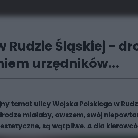
 Rudzie Śląskiej - d
iem urzędników...
ejny temat ulicy Wojska Polskiego w Rud
drodze miałaby, owszem, swój niepowtar
 estetyczne, są wątpliwe. A dla kierowc