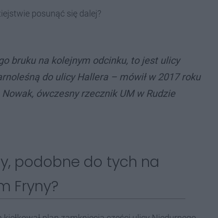
ejstwie posunąć się dalej?
 bruku na kolejnym odcinku, to jest ulicy
rnoleśną do ulicy Hallera – mówił w 2017 roku
 Nowak, ówczesny rzecznik UM w Rudzie
by, podobne do tych na
m Fryny?
 kiełkował plan zamknięcia części ulicy Niedurnego