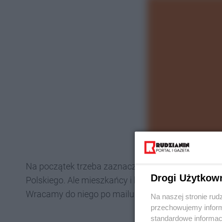
Na początek trzeba zaznaczyć, że powyższe zdjęci
Drogi Użytkow
Polskiego. Ale mieszkańcy i kierowcy, którym przy
Wracamy do niego po mailu naszego Czytelnika.
Na naszej stronie rud
przechowujemy informa
standardowe informac