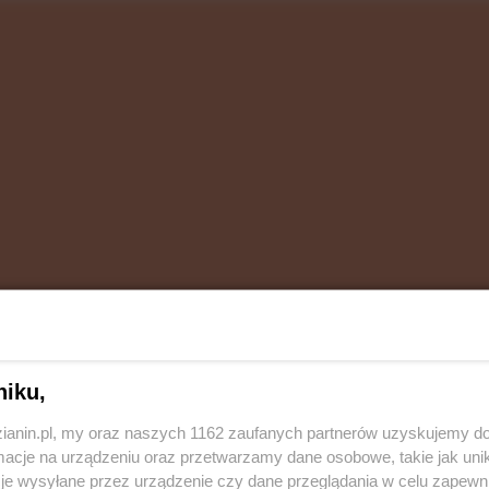
a nie oddają faktycznego stanu ulicy Wojska
niku,
jdzie tamtędy jechać - wiedzą w czym problem.
zianin.pl, my oraz naszych 1162 zaufanych partnerów uzyskujemy do
cje na urządzeniu oraz przetwarzamy dane osobowe, takie jak unika
je wysyłane przez urządzenie czy dane przeglądania w celu zapewn