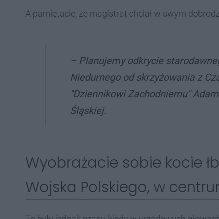
A pamiętacie, że magistrat chciał w swym dobrodzi
– Planujemy odkrycie starodawnego
Niedurnego od skrzyżowania z Cza
"Dziennikowi Zachodniemu" Adam
Śląskiej.
Wyobrażacie sobie kocie ł
Wojska Polskiego, w centru
To były jednak czasy, kiedy w urzędowych głowach