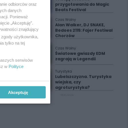
przygotowania do Magic
anie odbiorców oraz
Beats Festival
nych danych
kacji. Ponieważ
Czas Wolny
ięcie „Akceptuję”.
Alan Walker, DJ SNAKE,
ywatności znajdujący
Bedoes 2115: Fajer Festiwal
Chorzów
ą zgody użytkownika,
 tylko na tej
Czas Wolny
Światowe gwiazdy EDM
zagrają w Legendii
 naszych serwisów
esz w
Polityce
Turystyka
Lubelszczyzna. Turystyka
wiejska, czy
agroturystyka?
Akceptuję
REKLAMA