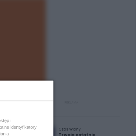
REKLAMA
Polecane
stęp i
lne identyfikatory,
Czas Wolny
iania
Trwają ostatnie