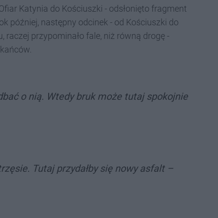
 Ofiar Katynia do Kościuszki - odsłonięto fragment
ok później, następny odcinek - od Kościuszki do
u, raczej przypominało fale, niż równą drogę -
zkańców.
bać o nią. Wtedy bruk może tutaj spokojnie
trzęsie. Tutaj przydałby się nowy asfalt –