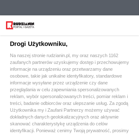
Drogi Użytkowniku,
Na naszej stronie rudzianin.pl, my oraz naszych 1162
Wydawca mediów
lokalnych
zaufanych partnerów uzyskujemy dostęp i przechowujemy
informacje na urządzeniu oraz przetwarzamy dane
osobowe, takie jak unikalne identyfikatory, standardowe
informacje wysyłane przez urządzenie czy dane
przeglądania w celu zapewniania spersonalizowanych
reklam, wybór spersonalizowanych treści, pomiar reklam i
Nie zapomnij
treści, badanie odbiorców oraz ulepszanie usług. Za zgodą
zapoznać się z:
polityką prywatności
regulamin korzystania z portali
Użytkownika my i Zaufani Partnerzy możemy używać
Twoje
miasto
Skontaktuj się
z nami
dokładnych danych geolokalizacyjnych oraz aktywnie
Piekary Śląskie
Kontakt
skanować charakterystykę urządzenia do celów
Chorzów
Wydawca
identyfikacji. Ponieważ cenimy Twoją prywatność, prosimy
Tarnowskie Góry
Redakcja
Ruda Śląska
Newsletter
o zgodę na korzystanie z tych technologii poprzez