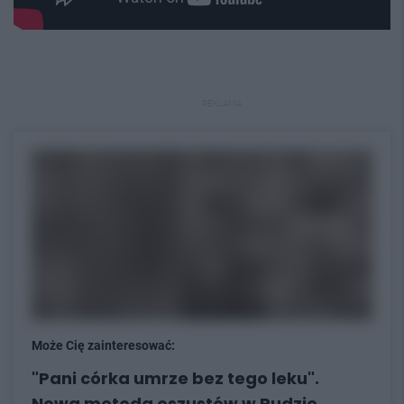
REKLAMA
Może Cię zainteresować:
"Pani córka umrze bez tego leku".
Nowa metoda oszustów w Rudzie