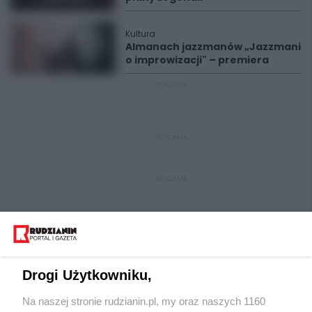
Kultura
Almanach jazzmanów „Jazzmani
o improwizacji" – premiera
REKLAMA
REKLAMA
REKLAMA
Drogi Użytkowniku,
Na naszej stronie rudzianin.pl, my oraz naszych 1160
Wydawca mediów
lokalnych