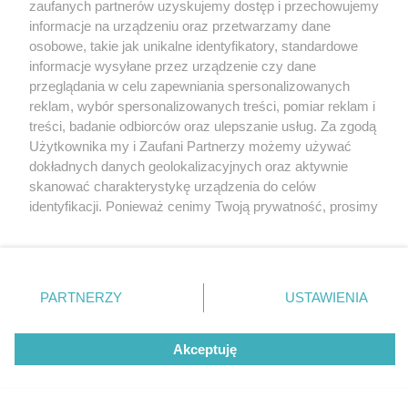
zaufanych partnerów uzyskujemy dostęp i przechowujemy
informacje na urządzeniu oraz przetwarzamy dane
osobowe, takie jak unikalne identyfikatory, standardowe
informacje wysyłane przez urządzenie czy dane
przeglądania w celu zapewniania spersonalizowanych
reklam, wybór spersonalizowanych treści, pomiar reklam i
Nie zapomnij
treści, badanie odbiorców oraz ulepszanie usług. Za zgodą
zapoznać się z:
polityką prywatności
regulamin korzystania z portali
Użytkownika my i Zaufani Partnerzy możemy używać
Twoje
miasto
Skontakuj się
z nami
dokładnych danych geolokalizacyjnych oraz aktywnie
Piekary Śląskie
Kontakt
skanować charakterystykę urządzenia do celów
Chorzów
Wydawca
identyfikacji. Ponieważ cenimy Twoją prywatność, prosimy
Tarnowskie Góry
Redakcja
Ruda Śląska
Newsletter
o zgodę na korzystanie z tych technologii poprzez
Świętochłowice
Reklama
kliknięcie „Akceptuję”. Zgoda jest dobrowolna i zawsze
Tychy
możesz ją zmienić/wycofać klikając przycisk ustawień
Bytom
Katowice
prywatności znajdujący się w lewym dolnym rogu strony
PARTNERZY
USTAWIENIA
Gliwice
. Niektóre rodzaje przetwarzania danych nie wymagają
Zabrze
Zagłębie
zgody użytkownika, ale masz prawo sprzeciwić się
Akceptuję
takiemu przetwarzaniu. Preferencje będą miały
zastosowania tylko na tej witrynie.
Zapoznaj się z poniższymi informacjami, abyś mógł