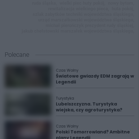
ruda śląska,
wielki piec huty pokój,
nowy bytom,
rewitalizacja wielkiego pieca,
huta pokój,
szlak zabytków techniki województwa śląskiego,
urząd marszałkowski województwa śląskiego,
michał pierończyk prezydent rudy śląskiej,
jakub chełstowski marszałek województwa śląskiego,
Polecane
Czas Wolny
Światowe gwiazdy EDM zagrają w
Legendii
Turystyka
Lubelszczyzna. Turystyka
wiejska, czy agroturystyka?
Czas Wolny
Polski Tomorrowland? Ambitne
plany Legendii