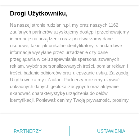
Drogi Użytkowniku,
Na naszej stronie rudzianin.pl, my oraz naszych 1162
Wydawca mediów
lokalnych
zaufanych partnerów uzyskujemy dostęp i przechowujemy
informacje na urządzeniu oraz przetwarzamy dane
osobowe, takie jak unikalne identyfikatory, standardowe
informacje wysyłane przez urządzenie czy dane
przeglądania w celu zapewniania spersonalizowanych
reklam, wybór spersonalizowanych treści, pomiar reklam i
Nie zapomnij
treści, badanie odbiorców oraz ulepszanie usług. Za zgodą
zapoznać się z:
polityką prywatności
regulamin korzystania z portali
Użytkownika my i Zaufani Partnerzy możemy używać
Twoje
miasto
Skontakuj się
z nami
dokładnych danych geolokalizacyjnych oraz aktywnie
Piekary Śląskie
Kontakt
skanować charakterystykę urządzenia do celów
Chorzów
Wydawca
identyfikacji. Ponieważ cenimy Twoją prywatność, prosimy
Tarnowskie Góry
Redakcja
Ruda Śląska
Newsletter
o zgodę na korzystanie z tych technologii poprzez
Świętochłowice
Reklama
kliknięcie „Akceptuję”. Zgoda jest dobrowolna i zawsze
Tychy
możesz ją zmienić/wycofać klikając przycisk ustawień
Bytom
Katowice
prywatności znajdujący się w lewym dolnym rogu strony
PARTNERZY
USTAWIENIA
Gliwice
. Niektóre rodzaje przetwarzania danych nie wymagają
Zabrze