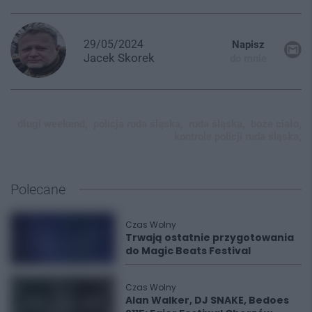
29/05/2024
Napisz
Jacek
Skorek
do mnie
długi weekend,
policja ruda śląska,
ruda śląska,
boże ciało,
kontrole policji ruda śląska,
Polecane
Czas Wolny
Trwają ostatnie przygotowania
do Magic Beats Festival
Czas Wolny
Alan Walker, DJ SNAKE, Bedoes