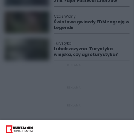
2115: Fajer Festiwal Chorzów
Czas Wolny
Światowe gwiazdy EDM zagrają w
Legendii
Turystyka
Lubelszczyzna. Turystyka
wiejska, czy agroturystyka?
REKLAMA
REKLAMA
REKLAMA