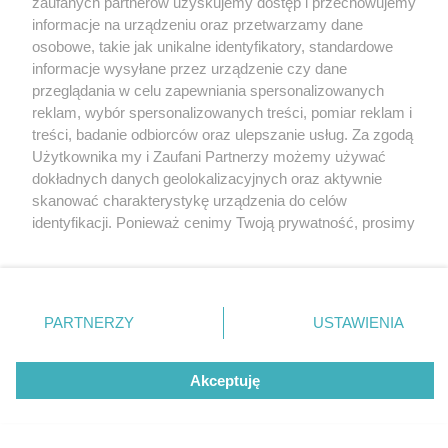
zaufanych partnerów uzyskujemy dostęp i przechowujemy
Współczesnej BWA w Katowicach.
Katowice
informacje na urządzeniu oraz przetwarzamy dane
Gliwice
Zabrze
osobowe, takie jak unikalne identyfikatory, standardowe
Zagłębie
informacje wysyłane przez urządzenie czy dane
przeglądania w celu zapewniania spersonalizowanych
reklam, wybór spersonalizowanych treści, pomiar reklam i
6 / 10
treści, badanie odbiorców oraz ulepszanie usług. Za zgodą
Użytkownika my i Zaufani Partnerzy możemy używać
06
dokładnych danych geolokalizacyjnych oraz aktywnie
skanować charakterystykę urządzenia do celów
identyfikacji. Ponieważ cenimy Twoją prywatność, prosimy
o zgodę na korzystanie z tych technologii poprzez
kliknięcie „Akceptuję”. Zgoda jest dobrowolna i zawsze
możesz ją zmienić/wycofać klikając przycisk ustawień
prywatności znajdujący się w lewym dolnym rogu strony
REKLAMA
PARTNERZY
USTAWIENIA
. Niektóre rodzaje przetwarzania danych nie wymagają
zgody użytkownika, ale masz prawo sprzeciwić się
takiemu przetwarzaniu. Preferencje będą miały
Akceptuję
zastosowania tylko na tej witrynie.
Zapoznaj się z poniższymi informacjami, abyś mógł