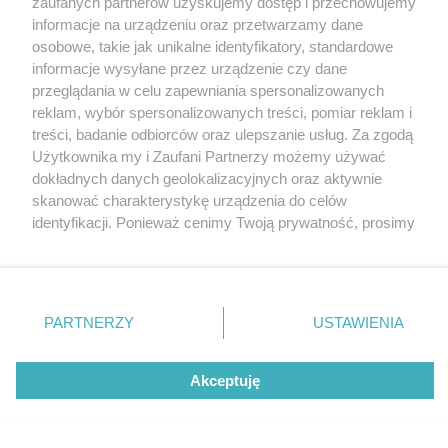
zaufanych partnerów uzyskujemy dostęp i przechowujemy
Współczesnej BWA w Katowicach.
Katowice
informacje na urządzeniu oraz przetwarzamy dane
Gliwice
Zabrze
osobowe, takie jak unikalne identyfikatory, standardowe
Zagłębie
informacje wysyłane przez urządzenie czy dane
przeglądania w celu zapewniania spersonalizowanych
reklam, wybór spersonalizowanych treści, pomiar reklam i
7 / 10
treści, badanie odbiorców oraz ulepszanie usług. Za zgodą
Użytkownika my i Zaufani Partnerzy możemy używać
07 fot stan baranski
dokładnych danych geolokalizacyjnych oraz aktywnie
skanować charakterystykę urządzenia do celów
identyfikacji. Ponieważ cenimy Twoją prywatność, prosimy
o zgodę na korzystanie z tych technologii poprzez
kliknięcie „Akceptuję”. Zgoda jest dobrowolna i zawsze
możesz ją zmienić/wycofać klikając przycisk ustawień
prywatności znajdujący się w lewym dolnym rogu strony
REKLAMA
PARTNERZY
USTAWIENIA
. Niektóre rodzaje przetwarzania danych nie wymagają
zgody użytkownika, ale masz prawo sprzeciwić się
takiemu przetwarzaniu. Preferencje będą miały
Akceptuję
zastosowania tylko na tej witrynie.
Zapoznaj się z poniższymi informacjami, abyś mógł