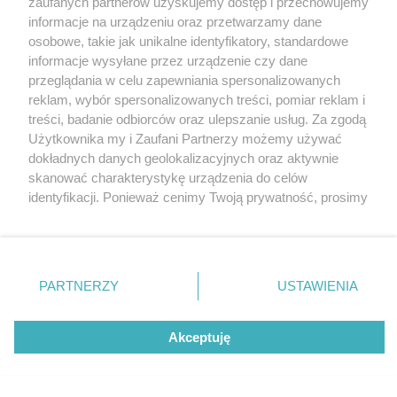
zaufanych partnerów uzyskujemy dostęp i przechowujemy
Współczesnej BWA w Katowicach.
Katowice
informacje na urządzeniu oraz przetwarzamy dane
Gliwice
Zabrze
osobowe, takie jak unikalne identyfikatory, standardowe
Zagłębie
informacje wysyłane przez urządzenie czy dane
przeglądania w celu zapewniania spersonalizowanych
reklam, wybór spersonalizowanych treści, pomiar reklam i
5 / 10
treści, badanie odbiorców oraz ulepszanie usług. Za zgodą
Użytkownika my i Zaufani Partnerzy możemy używać
05 fot michal jedrzejowski
dokładnych danych geolokalizacyjnych oraz aktywnie
skanować charakterystykę urządzenia do celów
identyfikacji. Ponieważ cenimy Twoją prywatność, prosimy
o zgodę na korzystanie z tych technologii poprzez
kliknięcie „Akceptuję”. Zgoda jest dobrowolna i zawsze
możesz ją zmienić/wycofać klikając przycisk ustawień
prywatności znajdujący się w lewym dolnym rogu strony
REKLAMA
PARTNERZY
USTAWIENIA
. Niektóre rodzaje przetwarzania danych nie wymagają
zgody użytkownika, ale masz prawo sprzeciwić się
takiemu przetwarzaniu. Preferencje będą miały
Akceptuję
zastosowania tylko na tej witrynie.
Zapoznaj się z poniższymi informacjami, abyś mógł