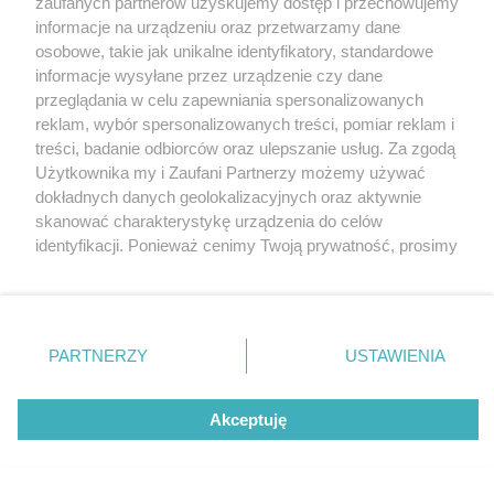
zaufanych partnerów uzyskujemy dostęp i przechowujemy
Współczesnej BWA w Katowicach.
Katowice
informacje na urządzeniu oraz przetwarzamy dane
Gliwice
Zabrze
osobowe, takie jak unikalne identyfikatory, standardowe
Zagłębie
informacje wysyłane przez urządzenie czy dane
przeglądania w celu zapewniania spersonalizowanych
reklam, wybór spersonalizowanych treści, pomiar reklam i
4 / 10
treści, badanie odbiorców oraz ulepszanie usług. Za zgodą
Użytkownika my i Zaufani Partnerzy możemy używać
04 fot michal jedrzejowski
dokładnych danych geolokalizacyjnych oraz aktywnie
skanować charakterystykę urządzenia do celów
identyfikacji. Ponieważ cenimy Twoją prywatność, prosimy
o zgodę na korzystanie z tych technologii poprzez
kliknięcie „Akceptuję”. Zgoda jest dobrowolna i zawsze
możesz ją zmienić/wycofać klikając przycisk ustawień
prywatności znajdujący się w lewym dolnym rogu strony
REKLAMA
PARTNERZY
USTAWIENIA
. Niektóre rodzaje przetwarzania danych nie wymagają
zgody użytkownika, ale masz prawo sprzeciwić się
takiemu przetwarzaniu. Preferencje będą miały
Akceptuję
zastosowania tylko na tej witrynie.
Zapoznaj się z poniższymi informacjami, abyś mógł