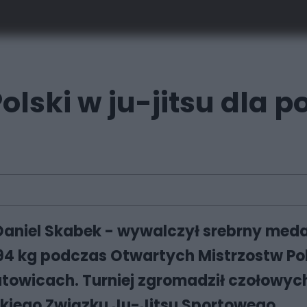
lski w ju-jitsu dla po
 Daniel Skabek - wywalczył srebrny medal
94 kg podczas Otwartych Mistrzostw Pol
towicach. Turniej zgromadził czołowych
iego Związku Ju-Jitsu Sportowego.