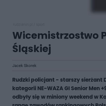
rudzianin.pl
/
sport
Wicemistrzostwo Po
Śląskiej
Jacek Skorek
Rudzki policjant - starszy sierżant
kategorii NE-WAZA GI Senior Men +
odbyły się w miniony weekend w Ka
rangę zawodów rankingowych Polsk