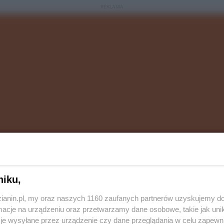
REKLAMA
niku,
 Otwarte Mistrzostwa Polski w Ju-Jitsu Sportowym.
zianin.pl, my oraz naszych 1160 zaufanych partnerów uzyskujemy do
licji V w Rudzie Śląskiej - st. sierż. Daniel Skabek,
cje na urządzeniu oraz przetwarzamy dane osobowe, takie jak unika
wywalczył 2. miejsce, zdobywając tym samym tytuł
je wysyłane przez urządzenie czy dane przeglądania w celu zapewn