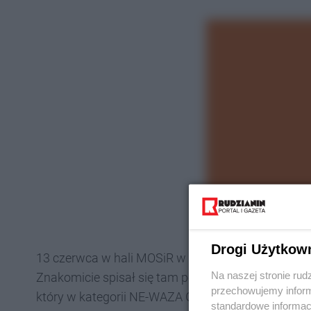
Drogi Użytkow
13 czerwca w hali MOSiR w Katowicach rozegrano
Na naszej stronie rud
Znakomicie spisał się tam policjant z Komisariatu Po
przechowujemy informa
który w kategorii NE-WAZA GI Senior Men +94 kg 
standardowe informac