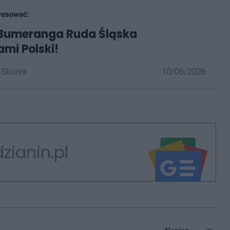
resować:
z Bumeranga Ruda Śląska
ami Polski!
 Skorek
10/06/2026
zianin.pl