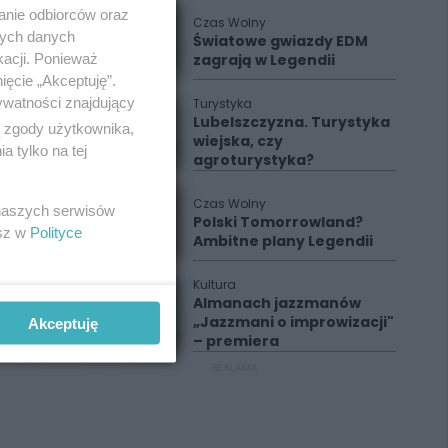
anie odbiorców oraz
Czas Wolny
nych danych
Światowe gwiazdy EDM
kacji. Ponieważ
zagrają w Legendii
ięcie „Akceptuję”.
ywatności znajdujący
Turystyka
Lubelszczyzna. Turystyka
ą zgody użytkownika,
wiejska, czy
 tylko na tej
agroturystyka?
Czas Wolny
 naszych serwisów
Polski Tomorrowland?
esz w
Polityce
Ambitne plany Legendii
Kultura
Almanach jazzmanów
„Jazzmani o improwizacji"
Akceptuję
– premiera
REKLAMA