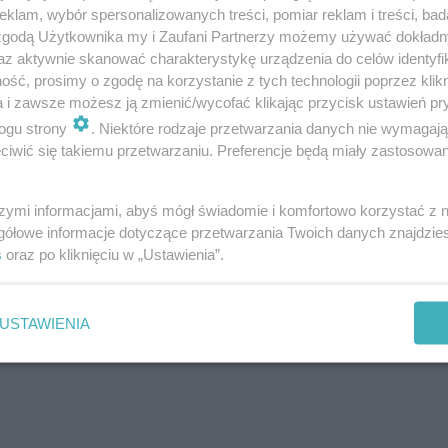
klam, wybór spersonalizowanych treści, pomiar reklam i treści, bad
 zgodą Użytkownika my i Zaufani Partnerzy możemy używać dokład
az aktywnie skanować charakterystykę urządzenia do celów identyfi
ść, prosimy o zgodę na korzystanie z tych technologii poprzez klikn
m wielu lat systematycznych treningów i
a i zawsze możesz ją zmienić/wycofać klikając przycisk ustawień pr
ogu strony
. Niektóre rodzaje przetwarzania danych nie wymagaj
wań. Policjant swoją przygodę ze sportami
iwić się takiemu przetwarzaniu. Preferencje będą miały zastosowania
e od treningów karate. Następnie doskonalił
trenował zapasy, które łączył z boksem.
szymi informacjami, abyś mógł świadomie i komfortowo korzystać z
gółowe informacje dotyczące przetwarzania Twoich danych znajdzi
 w brazylijskim jiu-jitsu oraz kickboxingu.
s
oraz po kliknięciu w „Ustawienia”.
uje od niedawna, już może pochwalić się
go potwierdzeniem jest zdobyty tytuł
USTAWIENIA
zka policja.