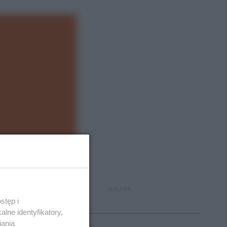
REKLAMA
stęp i
Polecane
lne identyfikatory,
iania