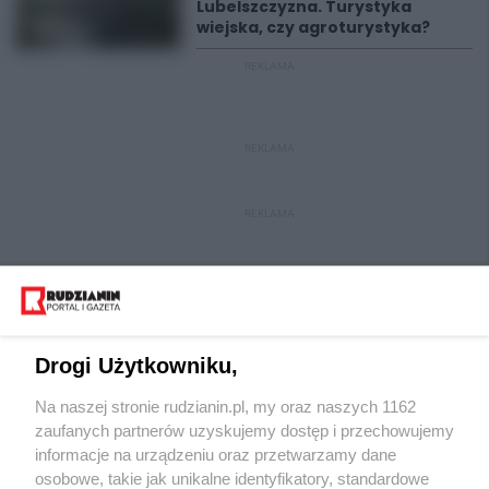
Lubelszczyzna. Turystyka
wiejska, czy agroturystyka?
REKLAMA
REKLAMA
REKLAMA
Drogi Użytkowniku,
Na naszej stronie rudzianin.pl, my oraz naszych 1162
Wydawca mediów
lokalnych
zaufanych partnerów uzyskujemy dostęp i przechowujemy
informacje na urządzeniu oraz przetwarzamy dane
osobowe, takie jak unikalne identyfikatory, standardowe