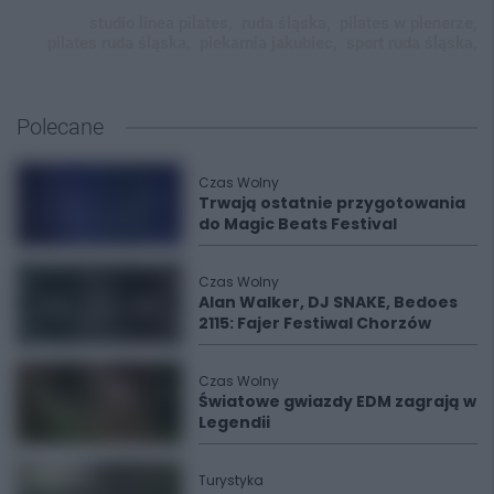
studio linea pilates,
ruda śląska,
pilates w plenerze,
pilates ruda śląska,
piekarnia jakubiec,
sport ruda śląska,
Polecane
Czas Wolny
Trwają ostatnie przygotowania
do Magic Beats Festival
Czas Wolny
Alan Walker, DJ SNAKE, Bedoes
2115: Fajer Festiwal Chorzów
Czas Wolny
Światowe gwiazdy EDM zagrają w
Legendii
Turystyka