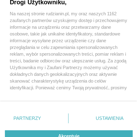
Rudy Śląskiej
Drogi Użytkowniku,
Na naszej stronie rudzianin.pl, my oraz naszych 1162
Wydawca mediów
lokalnych
zaufanych partnerów uzyskujemy dostęp i przechowujemy
informacje na urządzeniu oraz przetwarzamy dane
osobowe, takie jak unikalne identyfikatory, standardowe
2 / 2
informacje wysyłane przez urządzenie czy dane
przeglądania w celu zapewniania spersonalizowanych
Jujitsu policja1
reklam, wybór spersonalizowanych treści, pomiar reklam i
Nie zapomnij
treści, badanie odbiorców oraz ulepszanie usług. Za zgodą
zapoznać się z:
polityką prywatności
regulamin korzystania z portali
Użytkownika my i Zaufani Partnerzy możemy używać
Twoje
miasto
Skontakuj się
z nami
Wróć do artykułu:
dokładnych danych geolokalizacyjnych oraz aktywnie
Wicemistrzostwo Polski w ju-jitsu dla policjanta z
Piekary Śląskie
Kontakt
skanować charakterystykę urządzenia do celów
Rudy Śląskiej
Chorzów
Wydawca
identyfikacji. Ponieważ cenimy Twoją prywatność, prosimy
Tarnowskie Góry
Redakcja
Ruda Śląska
Newsletter
o zgodę na korzystanie z tych technologii poprzez
Świętochłowice
Reklama
kliknięcie „Akceptuję”. Zgoda jest dobrowolna i zawsze
Tychy
możesz ją zmienić/wycofać klikając przycisk ustawień
Bytom
Katowice
prywatności znajdujący się w lewym dolnym rogu strony
REKLAMA
PARTNERZY
USTAWIENIA
Gliwice
. Niektóre rodzaje przetwarzania danych nie wymagają
Zabrze
Zagłębie
zgody użytkownika, ale masz prawo sprzeciwić się
takiemu przetwarzaniu. Preferencje będą miały
Akceptuję