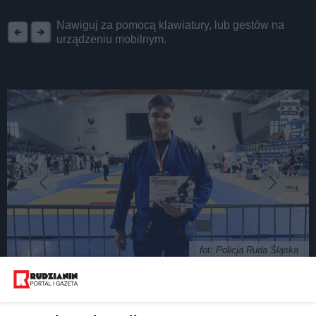
REKLAMA
Nawiguj za pomocą klawiatury, lub gestów na
urządzeniu mobilnym.
fot: Policja Ruda Śląska
Wicemistrzostwo Polski w ju-jitsu dla policjanta z