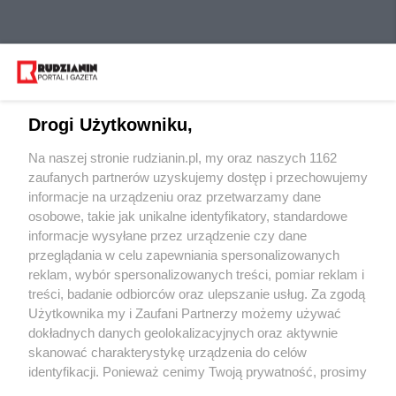
Drogi Użytkowniku,
Na naszej stronie rudzianin.pl, my oraz naszych 1162
Wydawca mediów
lokalnych
zaufanych partnerów uzyskujemy dostęp i przechowujemy
informacje na urządzeniu oraz przetwarzamy dane
osobowe, takie jak unikalne identyfikatory, standardowe
informacje wysyłane przez urządzenie czy dane
przeglądania w celu zapewniania spersonalizowanych
reklam, wybór spersonalizowanych treści, pomiar reklam i
Nie zapomnij
treści, badanie odbiorców oraz ulepszanie usług. Za zgodą
zapoznać się z:
polityką prywatności
regulamin korzystania z portali
Użytkownika my i Zaufani Partnerzy możemy używać
Twoje
miasto
Skontaktuj się
z nami
dokładnych danych geolokalizacyjnych oraz aktywnie
Piekary Śląskie
Kontakt
skanować charakterystykę urządzenia do celów
Chorzów
Wydawca
identyfikacji. Ponieważ cenimy Twoją prywatność, prosimy
Tarnowskie Góry
Redakcja
Ruda Śląska
Newsletter
o zgodę na korzystanie z tych technologii poprzez