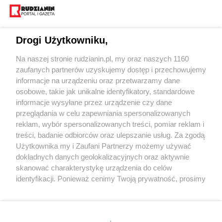
Drogi Użytkowniku,
Na naszej stronie rudzianin.pl, my oraz naszych 1160
Wydawca mediów
lokalnych
zaufanych partnerów uzyskujemy dostęp i przechowujemy
informacje na urządzeniu oraz przetwarzamy dane
osobowe, takie jak unikalne identyfikatory, standardowe
informacje wysyłane przez urządzenie czy dane
przeglądania w celu zapewniania spersonalizowanych
reklam, wybór spersonalizowanych treści, pomiar reklam i
Nie zapomnij
treści, badanie odbiorców oraz ulepszanie usług. Za zgodą
zapoznać się z:
polityką prywatności
regulamin korzystania z portali
Użytkownika my i Zaufani Partnerzy możemy używać
Twoje
miasto
Skontakuj się
z nami
dokładnych danych geolokalizacyjnych oraz aktywnie
Piekary Śląskie
Kontakt
skanować charakterystykę urządzenia do celów
Chorzów
Wydawca
identyfikacji. Ponieważ cenimy Twoją prywatność, prosimy
Tarnowskie Góry
Redakcja
Ruda Śląska
Newsletter
o zgodę na korzystanie z tych technologii poprzez
Świętochłowice
Reklama
kliknięcie „Akceptuję”. Zgoda jest dobrowolna i zawsze
Tychy
możesz ją zmienić/wycofać klikając przycisk ustawień
Bytom
Katowice