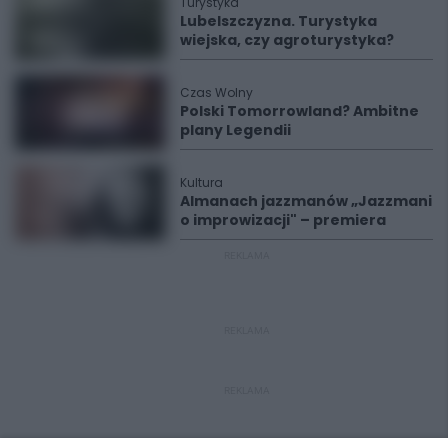
Turystyka
Lubelszczyzna. Turystyka
wiejska, czy agroturystyka?
Czas Wolny
Polski Tomorrowland? Ambitne
plany Legendii
Kultura
Almanach jazzmanów „Jazzmani
o improwizacji" – premiera
REKLAMA
REKLAMA
REKLAMA