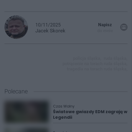
10/11/2025
Napisz
Jacek
Skorek
do mnie
policja śląska,
ruda śląska,
potrącenie na torach ruda śląska,
tragedia na torach ruda śląska,
Polecane
Czas Wolny
Światowe gwiazdy EDM zagrają w
Legendii