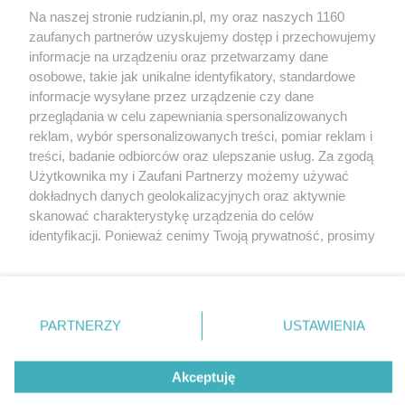
Na naszej stronie rudzianin.pl, my oraz naszych 1160
Wydawca mediów
lokalnych
zaufanych partnerów uzyskujemy dostęp i przechowujemy
informacje na urządzeniu oraz przetwarzamy dane
osobowe, takie jak unikalne identyfikatory, standardowe
informacje wysyłane przez urządzenie czy dane
przeglądania w celu zapewniania spersonalizowanych
reklam, wybór spersonalizowanych treści, pomiar reklam i
Nie zapomnij
treści, badanie odbiorców oraz ulepszanie usług. Za zgodą
zapoznać się z:
polityką prywatności
regulamin korzystania z portali
Użytkownika my i Zaufani Partnerzy możemy używać
Twoje
miasto
Skontakuj się
z nami
dokładnych danych geolokalizacyjnych oraz aktywnie
Piekary Śląskie
Kontakt
skanować charakterystykę urządzenia do celów
Chorzów
Wydawca
identyfikacji. Ponieważ cenimy Twoją prywatność, prosimy
Tarnowskie Góry
Redakcja
Ruda Śląska
Newsletter
o zgodę na korzystanie z tych technologii poprzez
Świętochłowice
Reklama
kliknięcie „Akceptuję”. Zgoda jest dobrowolna i zawsze
Tychy
możesz ją zmienić/wycofać klikając przycisk ustawień
Bytom
Katowice
prywatności znajdujący się w lewym dolnym rogu strony
PARTNERZY
USTAWIENIA
Gliwice
. Niektóre rodzaje przetwarzania danych nie wymagają
Zabrze
Zagłębie
zgody użytkownika, ale masz prawo sprzeciwić się
Akceptuję
takiemu przetwarzaniu. Preferencje będą miały
zastosowania tylko na tej witrynie.