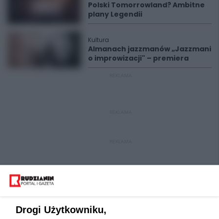
Polski Tomorrowland? Ambitne
plany Legendii
Kultura
Almanach jazzmanów „Jazzmani
o improwizacji" – premiera
REKLAMA
REKLAMA
REKLAMA
Drogi Użytkowniku,