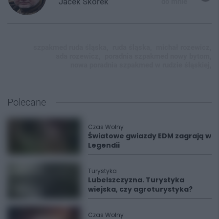
Jacek
Skorek
do mnie
szpakmed ruda śląska,
ruda śląska,
michał rozewicz,
ada rozewicz,
poradnia szpakmed nowy bytom,
nowa poradnia szpakmed w rudzie śląskiej,
Polecane
Czas Wolny
Światowe gwiazdy EDM zagrają w
Legendii
Turystyka
Lubelszczyzna. Turystyka
wiejska, czy agroturystyka?
Czas Wolny