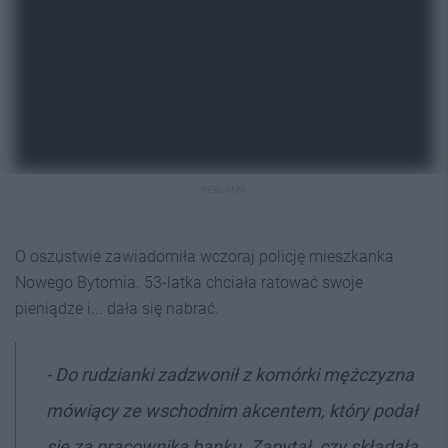
REKLAMA
O oszustwie zawiadomiła wczoraj policję mieszkanka
Nowego Bytomia. 53-latka chciała ratować swoje
pieniądze i... dała się nabrać.
- Do rudzianki zadzwonił z komórki mężczyzna
mówiący ze wschodnim akcentem, który podał
się za pracownika banku. Zapytał, czy składała