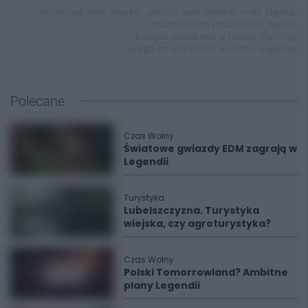
oszustwo ruda śląska,
policja ruda śląska,
ruda śląska,
oszustwo na pracownika banku,
kolejna oszukana w rudzie śląskiej,
uwaga na oszustów w rudzie śląskiej,
Polecane
Czas Wolny
Światowe gwiazdy EDM zagrają w
Legendii
Turystyka
Lubelszczyzna. Turystyka
wiejska, czy agroturystyka?
Czas Wolny
Polski Tomorrowland? Ambitne
plany Legendii