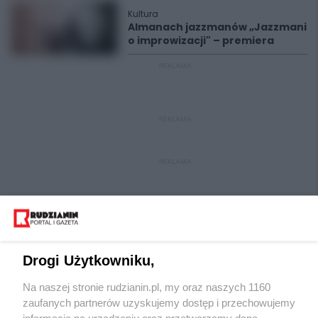
Kultura
Almanach jazzmanów „Jazzmani
o improwizacji" – premiera
REKLAMA
REKLAMA
REKLAMA
Drogi Użytkowniku,
Na naszej stronie rudzianin.pl, my oraz naszych 1160
Wydawca mediów
lokalnych
zaufanych partnerów uzyskujemy dostęp i przechowujemy
informacje na urządzeniu oraz przetwarzamy dane