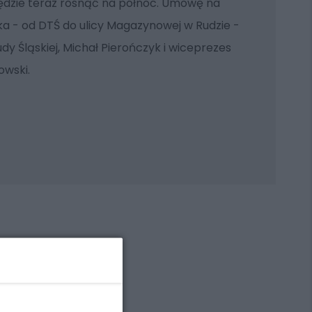
będzie teraz rosnąć na północ. Umowę na
a - od DTŚ do ulicy Magazynowej w Rudzie -
dy Śląskiej, Michał Pierończyk i wiceprezes
owski.