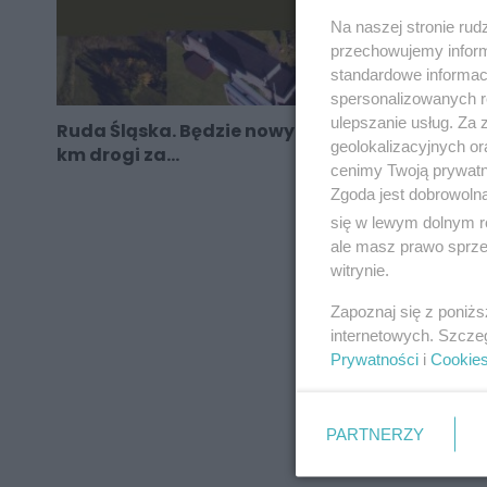
Na naszej stronie rud
przechowujemy informa
standardowe informac
spersonalizowanych re
ulepszanie usług. Za
Ruda Śląska. Będzie nowy odcinek trasy N-S. 1
geolokalizacyjnych or
km drogi za...
cenimy Twoją prywatno
Zgoda jest dobrowoln
się w lewym dolnym r
ale masz prawo sprzec
REKLAMA
witrynie.
Zapoznaj się z poniż
internetowych. Szcze
Prywatności
i
Cookie
PARTNERZY
REKLAMA