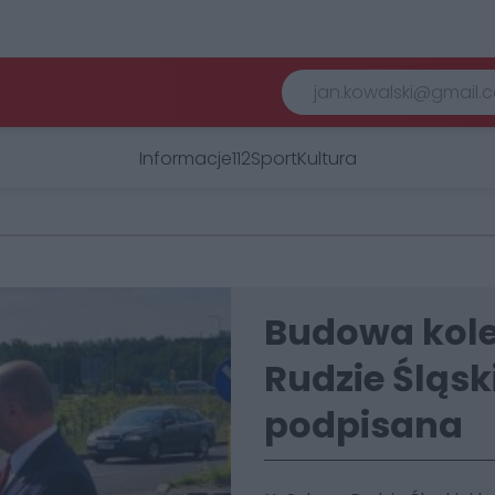
Informacje
112
Sport
Kultura
Budowa kole
Rudzie Śląsk
podpisana