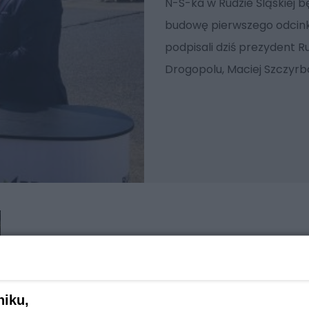
N-S-ka w Rudzie Śląskiej 
budowę pierwszego odcink
podpisali dziś prezydent Ru
Drogopolu, Maciej Szczyrb
niku,