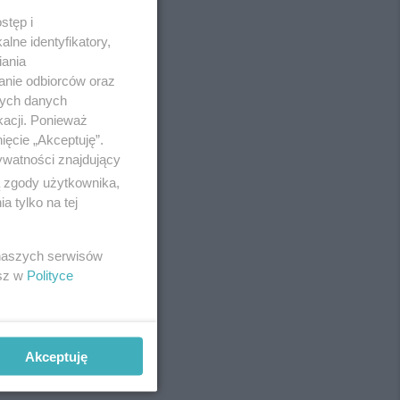
stęp i
lne identyfikatory,
iania
anie odbiorców oraz
nych danych
kacji. Ponieważ
ięcie „Akceptuję”.
ywatności znajdujący
ą zgody użytkownika,
 tylko na tej
REKLAMA
 naszych serwisów
esz w
Polityce
Akceptuję
REKLAMA