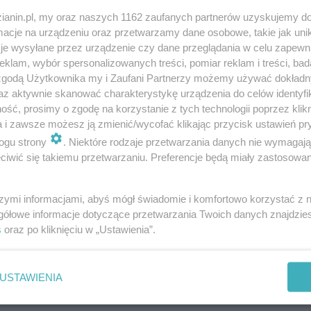
zianin.pl, my oraz naszych 1162 zaufanych partnerów uzyskujemy do
cje na urządzeniu oraz przetwarzamy dane osobowe, takie jak unika
je wysyłane przez urządzenie czy dane przeglądania w celu zapewn
klam, wybór spersonalizowanych treści, pomiar reklam i treści, bad
 zgodą Użytkownika my i Zaufani Partnerzy możemy używać dokład
az aktywnie skanować charakterystykę urządzenia do celów identyfi
ść, prosimy o zgodę na korzystanie z tych technologii poprzez klikn
a i zawsze możesz ją zmienić/wycofać klikając przycisk ustawień pr
ogu strony
. Niektóre rodzaje przetwarzania danych nie wymagaj
iwić się takiemu przetwarzaniu. Preferencje będą miały zastosowania
szymi informacjami, abyś mógł świadomie i komfortowo korzystać z
gółowe informacje dotyczące przetwarzania Twoich danych znajdzi
s
oraz po kliknięciu w „Ustawienia”.
USTAWIENIA