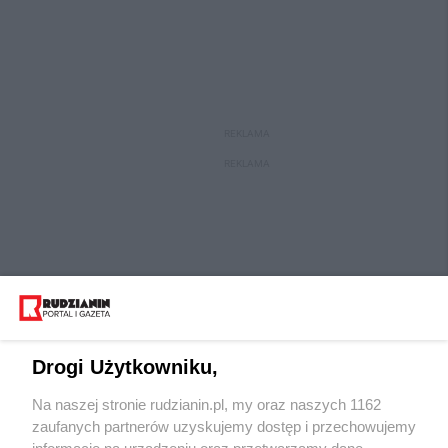
REKLAMA
REKLAMA
Drogi Użytkowniku,
Na naszej stronie rudzianin.pl, my oraz naszych 1162
Wydawca mediów
lokalnych
zaufanych partnerów uzyskujemy dostęp i przechowujemy