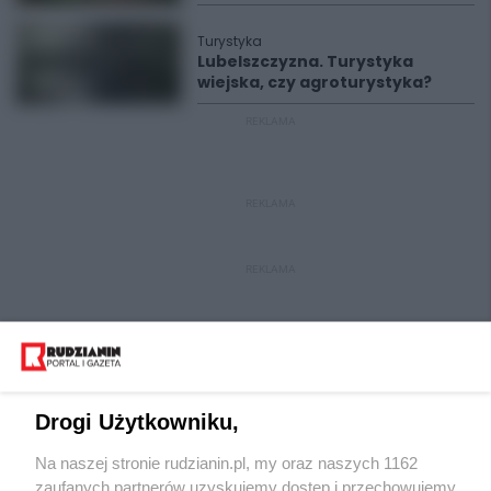
Turystyka
Lubelszczyzna. Turystyka
wiejska, czy agroturystyka?
REKLAMA
REKLAMA
REKLAMA
Drogi Użytkowniku,
Na naszej stronie rudzianin.pl, my oraz naszych 1162
Wydawca mediów
lokalnych
zaufanych partnerów uzyskujemy dostęp i przechowujemy