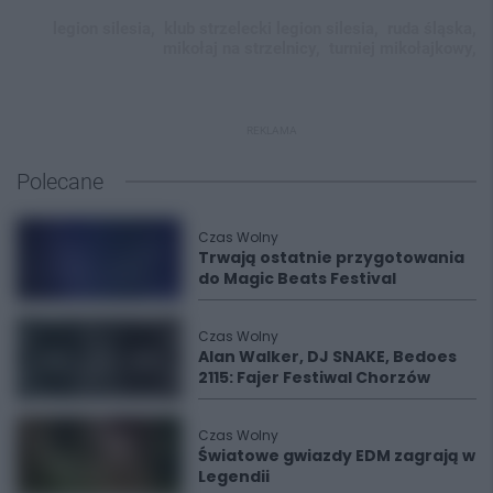
legion silesia,
klub strzelecki legion silesia,
ruda śląska,
mikołaj na strzelnicy,
turniej mikołajkowy,
REKLAMA
Polecane
Czas Wolny
Trwają ostatnie przygotowania
do Magic Beats Festival
Czas Wolny
Alan Walker, DJ SNAKE, Bedoes
2115: Fajer Festiwal Chorzów
Czas Wolny
Światowe gwiazdy EDM zagrają w
Legendii