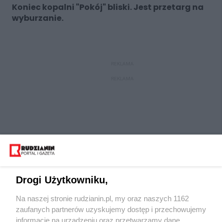
Koniec kopalni "Pokój" bliski. Jest przetarg na
wyburzanie.
REKLAMA
REKLAMA
Drogi Użytkowniku,
Na naszej stronie rudzianin.pl, my oraz naszych 1162
Wydawca mediów
lokalnych
zaufanych partnerów uzyskujemy dostęp i przechowujemy
informacje na urządzeniu oraz przetwarzamy dane