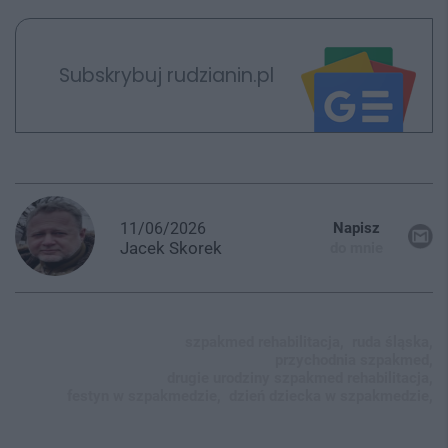
Subskrybuj rudzianin.pl
11/06/2026
Napisz
Jacek
Skorek
do mnie
szpakmed rehabilitacja,
ruda śląska,
przychodnia szpakmed,
drugie urodziny szpakmed rehabilitacja,
festyn w szpakmedzie,
dzień dziecka w szpakmedzie,