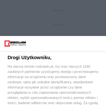
REKLAMA
REKLAMA
Drogi Użytkowniku,
Na naszej stronie rudzianin.pl, my oraz naszych 1160
Wydawca mediów
lokalnych
zaufanych partnerów uzyskujemy dostęp i przechowujemy
informacje na urządzeniu oraz przetwarzamy dane
osobowe, takie jak unikalne identyfikatory, standardowe
informacje wysyłane przez urządzenie czy dane
przeglądania w celu zapewniania spersonalizowanych
reklam, wybór spersonalizowanych treści, pomiar reklam i
Nie zapomnij
treści, badanie odbiorców oraz ulepszanie usług. Za zgodą
zapoznać się z:
polityką prywatności
regulamin korzystania z portali