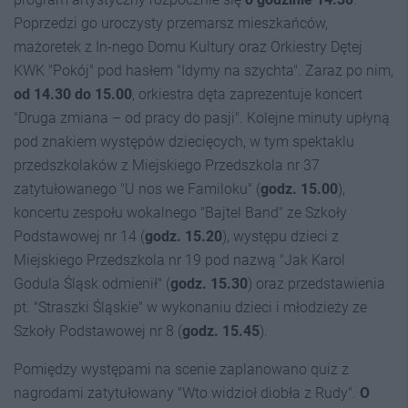
Poprzedzi go uroczysty przemarsz mieszkańców,
mażoretek z In-nego Domu Kultury oraz Orkiestry Dętej
KWK "Pokój" pod hasłem "Idymy na szychta". Zaraz po nim,
od 14.30 do 15.00
, orkiestra dęta zaprezentuje koncert
"Druga zmiana – od pracy do pasji". Kolejne minuty upłyną
pod znakiem występów dziecięcych, w tym spektaklu
przedszkolaków z Miejskiego Przedszkola nr 37
zatytułowanego "U nos we Familoku" (
godz. 15.00
),
koncertu zespołu wokalnego "Bajtel Band" ze Szkoły
Podstawowej nr 14 (
godz. 15.20
), występu dzieci z
Miejskiego Przedszkola nr 19 pod nazwą "Jak Karol
Godula Śląsk odmienił" (
godz. 15.30
) oraz przedstawienia
pt. "Straszki Śląskie" w wykonaniu dzieci i młodzieży ze
Szkoły Podstawowej nr 8 (
godz. 15.45
).
Pomiędzy występami na scenie zaplanowano quiz z
nagrodami zatytułowany "Wto widzioł diobła z Rudy".
O