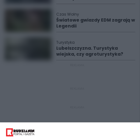
Czas Wolny
Światowe gwiazdy EDM zagrają w
Legendii
Turystyka
Lubelszczyzna. Turystyka
wiejska, czy agroturystyka?
REKLAMA
REKLAMA
REKLAMA