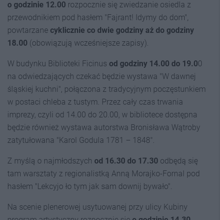
o godzinie 12.00
rozpocznie się zwiedzanie osiedla z
przewodnikiem pod hasłem "Fajrant! Idymy do dom",
powtarzane
cyklicznie co dwie godziny aż do godziny
18.00
(obowiązują wcześniejsze zapisy).
W budynku Biblioteki Ficinus
od godziny 14.00 do 19.0
0
na odwiedzających czekać będzie wystawa "W dawnej
śląskiej kuchni", połączona z tradycyjnym poczęstunkiem
w postaci chleba z tustym. Przez cały czas trwania
imprezy, czyli od 14.00 do 20.00, w bibliotece dostępna
będzie również wystawa autorstwa Bronisława Wątroby
zatytułowana "Karol Godula 1781 – 1848".
Z myślą o najmłodszych
od 16.30 do 17.30
odbędą się
tam warsztaty z regionalistką Anną Morajko-Fornal pod
hasłem "Lekcyjo ło tym jak sam downij bywało".
Na scenie plenerowej usytuowanej przy ulicy Kubiny
program artystyczny rozpocznie się
o godzinie 14.30
.