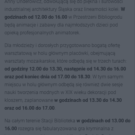
Anny Underowicz, odwołującą się do piękna i surowości
industrialnej architektury Śląska oraz linearności kolei.
W
godzinach od 12.00 do 16.00
w Przestrzeni Bibliogrodu
będą animacje i zabawy dla najmłodszych dzieci pod
opieką profesjonalnych animatorek.
Dla młodzieży i dorosłych przygotowano bogatą ofertę
warsztatową w holu głównym placówki, obejmującą
warsztaty mozaikarskie, które odbędą się w trzech turach:
od godziny 12.00 do 13.30, następnie od 14.30 do 16.00
oraz pod koniec dnia od 17.00 do 18.30
. W tym samym
miejscu w holu głównym odbędą się również dwie sesje
nauki tworzenia modnych w XIX wieku dekoracji pod
kloszem, zaplanowane
w godzinach od 13.30 do 14.30
oraz od 16.00 do 17.00
.
Na całym terenie Stacji Biblioteka
w godzinach od 13.00 do
16.00
rozegra się fabularyzowana gra kryminalna z