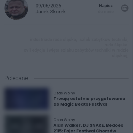
09/06/2026
Napisz
Jacek
Skorek
do mnie
industriada ruda śląska,
szlak zabytków techniki,
ruda śląska,
xvii edycja święta szlaku zabytków techniki w rudzie
śląskiej,
Polecane
Czas Wolny
Trwają ostatnie przygotowania
do Magic Beats Festival
Czas Wolny
Alan Walker, DJ SNAKE, Bedoes
2115: Fajer Festiwal Chorzów