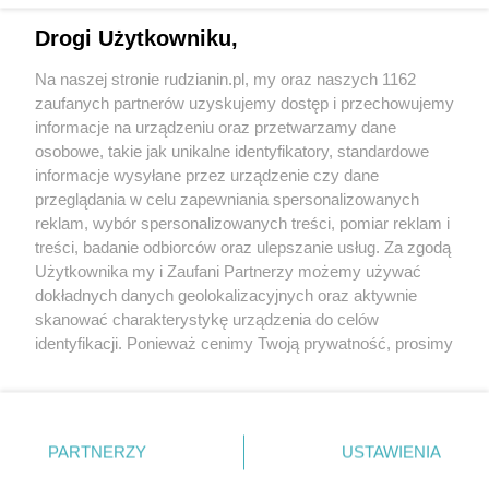
Drogi Użytkowniku,
Na naszej stronie rudzianin.pl, my oraz naszych 1162
Wydawca mediów
lokalnych
zaufanych partnerów uzyskujemy dostęp i przechowujemy
informacje na urządzeniu oraz przetwarzamy dane
osobowe, takie jak unikalne identyfikatory, standardowe
informacje wysyłane przez urządzenie czy dane
przeglądania w celu zapewniania spersonalizowanych
reklam, wybór spersonalizowanych treści, pomiar reklam i
Nie zapomnij
treści, badanie odbiorców oraz ulepszanie usług. Za zgodą
zapoznać się z:
polityką prywatności
regulamin korzystania z portali
Użytkownika my i Zaufani Partnerzy możemy używać
Twoje
miasto
Skontakuj się
z nami
dokładnych danych geolokalizacyjnych oraz aktywnie
Piekary Śląskie
Kontakt
skanować charakterystykę urządzenia do celów
Chorzów
Wydawca
identyfikacji. Ponieważ cenimy Twoją prywatność, prosimy
Tarnowskie Góry
Redakcja
Ruda Śląska
Newsletter
o zgodę na korzystanie z tych technologii poprzez
Świętochłowice
Reklama
kliknięcie „Akceptuję”. Zgoda jest dobrowolna i zawsze
Tychy
możesz ją zmienić/wycofać klikając przycisk ustawień
Bytom
Katowice
prywatności znajdujący się w lewym dolnym rogu strony
PARTNERZY
USTAWIENIA
Gliwice
. Niektóre rodzaje przetwarzania danych nie wymagają
Zabrze
Zagłębie