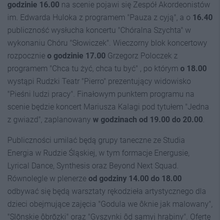
godzinie 16.00
na scenie pojawi się Zespół Akordeonistów
im. Edwarda Huloka z programem "Pauza z cyją", a o
16.40
publiczność wysłucha koncertu "Chóralna Szychta" w
wykonaniu Chóru "Słowiczek". Wieczorny blok koncertowy
rozpocznie
o godzinie 17.00
Grzegorz Poloczek z
programem "Chca tu żyć, chca tu być" , po którym
o 18.00
wystąpi Rudzki Teatr "Pierro" prezentujący widowisko
"Pieśni ludzi pracy". Finałowym punktem programu na
scenie będzie koncert Mariusza Kalagi pod tytułem "Jedna
z gwiazd", zaplanowany
w godzinach od 19.00 do 20.00
.
Publiczności umilać będą grupy taneczne ze Studia
Energia w Rudzie Śląskiej, w tym formacje Energusie,
Lyrical Dance, Synthesis oraz Beyond Next Squad.
Równolegle w plenerze
od godziny 14.00 do 18.00
odbywać się będą warsztaty rękodzieła artystycznego dla
dzieci obejmujące zajęcia "Godula we ôknie jak malowany",
"Slōnskie ôbrōzki" oraz "Gyszynki ôd samyj hrabiny". Ofertę