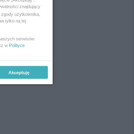
ywatności znajdujący
ą zgody użytkownika,
 tylko na tej
REKLAMA
 naszych serwisów
esz w
Polityce
Akceptuję