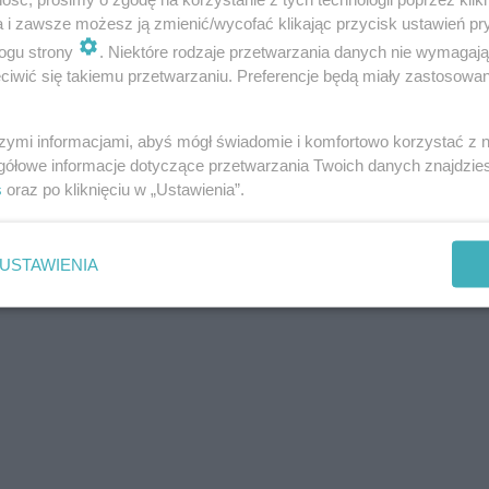
a i zawsze możesz ją zmienić/wycofać klikając przycisk ustawień pr
ogu strony
. Niektóre rodzaje przetwarzania danych nie wymagaj
iwić się takiemu przetwarzaniu. Preferencje będą miały zastosowania
szymi informacjami, abyś mógł świadomie i komfortowo korzystać z
gółowe informacje dotyczące przetwarzania Twoich danych znajdzi
s
oraz po kliknięciu w „Ustawienia”.
USTAWIENIA