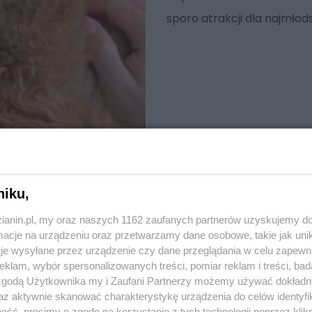
sporo atrakcji dla najmłod
niku,
zianin.pl, my oraz naszych 1162 zaufanych partnerów uzyskujemy do
cje na urządzeniu oraz przetwarzamy dane osobowe, takie jak unika
je wysyłane przez urządzenie czy dane przeglądania w celu zapewn
klam, wybór spersonalizowanych treści, pomiar reklam i treści, bad
 zgodą Użytkownika my i Zaufani Partnerzy możemy używać dokład
az aktywnie skanować charakterystykę urządzenia do celów identyfi
ść, prosimy o zgodę na korzystanie z tych technologii poprzez klikn