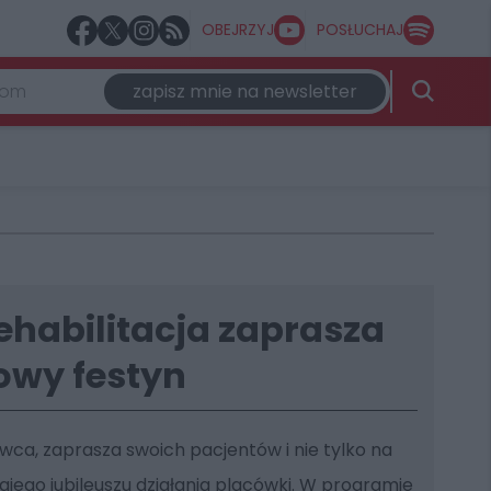
OBEJRZYJ
POSŁUCHAJ
zapisz mnie na newsletter
habilitacja zaprasza
owy festyn
erwca, zaprasza swoich pacjentów i nie tylko na
iego jubileuszu działania placówki. W programie