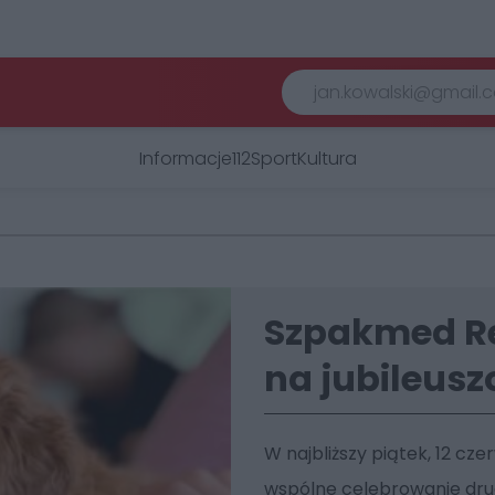
Informacje
112
Sport
Kultura
Szpakmed Re
na jubileusz
W najbliższy piątek, 12 cz
wspólne celebrowanie drug