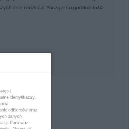
szych oraz rodziców. Początek o godzinie 15.00.
stęp i
lne identyfikatory,
iania
anie odbiorców oraz
REKLAMA
nych danych
kacji. Ponieważ
ięcie „Akceptuję”.