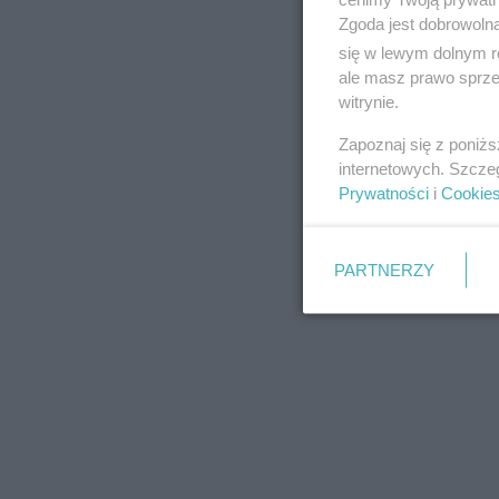
Zgoda jest dobrowoln
się w lewym dolnym r
ale masz prawo sprzec
witrynie.
REKLAMA
Zapoznaj się z poniż
internetowych. Szcze
Prywatności
i
Cookie
PARTNERZY