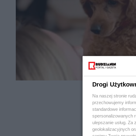
Drogi Użytkow
Na naszej stronie rud
przechowujemy informa
standardowe informac
spersonalizowanych re
REKLAMA
ulepszanie usług. Za
geolokalizacyjnych or
cenimy Twoją prywatno