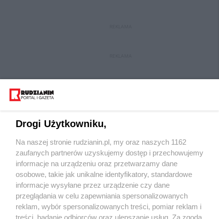
REKLAMA
REKLAMA
Drogi Użytkowniku,
Na naszej stronie rudzianin.pl, my oraz naszych 1162
Wydawca mediów
lokalnych
zaufanych partnerów uzyskujemy dostęp i przechowujemy
informacje na urządzeniu oraz przetwarzamy dane
osobowe, takie jak unikalne identyfikatory, standardowe
informacje wysyłane przez urządzenie czy dane
przeglądania w celu zapewniania spersonalizowanych
reklam, wybór spersonalizowanych treści, pomiar reklam i
Nie zapomnij
treści, badanie odbiorców oraz ulepszanie usług. Za zgodą