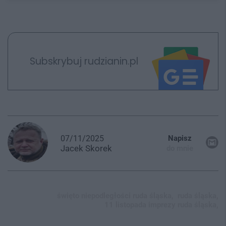
Subskrybuj rudzianin.pl
07/11/2025
Napisz
Jacek
Skorek
do mnie
święto niepodległości ruda śląska,
ruda śląska,
11 listopada imprezy ruda śląska,