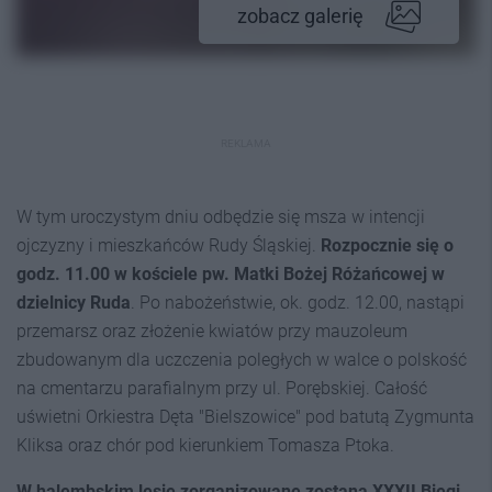
zobacz galerię
REKLAMA
W tym uroczystym dniu odbędzie się msza w intencji
ojczyzny i mieszkańców Rudy Śląskiej.
Rozpocznie się o
godz. 11.00 w kościele pw. Matki Bożej Różańcowej w
dzielnicy Ruda
. Po nabożeństwie, ok. godz. 12.00, nastąpi
przemarsz oraz złożenie kwiatów przy mauzoleum
zbudowanym dla uczczenia poległych w walce o polskość
na cmentarzu parafialnym przy ul. Porębskiej. Całość
uświetni Orkiestra Dęta "Bielszowice" pod batutą Zygmunta
Kliksa oraz chór pod kierunkiem Tomasza Ptoka.
W halembskim lesie zorganizowane zostaną XXXII Biegi