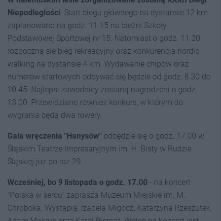
Niepodległości
. Start biegu głównego na dystansie 12 km
zaplanowano na godz. 11.15 na bieżni Szkoły
Podstawowej Sportowej nr 15. Natomiast o godz. 11.20
rozpoczną się bieg rekreacyjny oraz konkurencja nordic
walking na dystansie 4 km. Wydawanie chipów oraz
numerów startowych odbywać się będzie od godz. 8.30 do
10.45. Najlepsi zawodnicy zostaną nagrodzeni o godz.
13.00. Przewidziano również konkurs, w którym do
wygrania będą dwa rowery.
Gala wręczenia "Hanysów"
odbędzie się o godz. 17.00 w
Śląskim Teatrze Impresaryjnym im. H. Bisty w Rudzie
Śląskiej już po raz 29.
Wcześniej, bo 9 listopada o godz. 17.00
- na koncert
"Polska w sercu" zaprasza Muzeum Miejskie im. M.
Chroboka. Wystąpią: Izabela Migocz, Katarzyna Rzeszutek,
Adam Mokrus oraz Karol Biernat. Wstęp na koncert jest