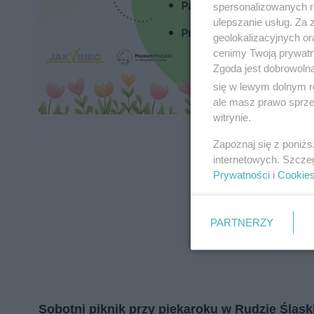
spersonalizowanych re
zapoznać się z:
polityką prywatnośc
ulepszanie usług. Za
geolokalizacyjnych or
Wydawca mediów
lokalnych
cenimy Twoją prywatno
Zgoda jest dobrowoln
się w lewym dolnym r
ale masz prawo sprzec
witrynie.
Zapoznaj się z poniż
internetowych. Szcze
Prywatności
i
Cookie
PARTNERZY
Sobotni piknik przy piekaroku w Rudzie Śląsk