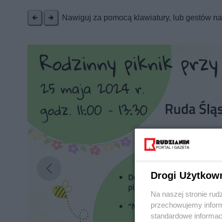
Nawiguj za pomocą klawiatury, lub gestów n
Drogi Użytkow
Na naszej stronie rud
przechowujemy informa
standardowe informac
Nie zapomnij