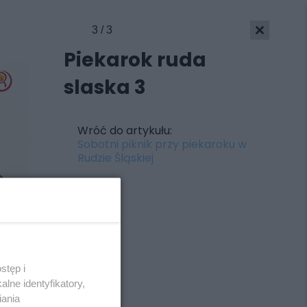
3 / 3
Piekarok ruda
slaska 3
Wróć do artykułu:
Sobotni piknik przy piekaroku w
Rudzie Śląskiej
stęp i
Skontakuj się
z nami
lne identyfikatory,
Kontakt
iania
Wydawca