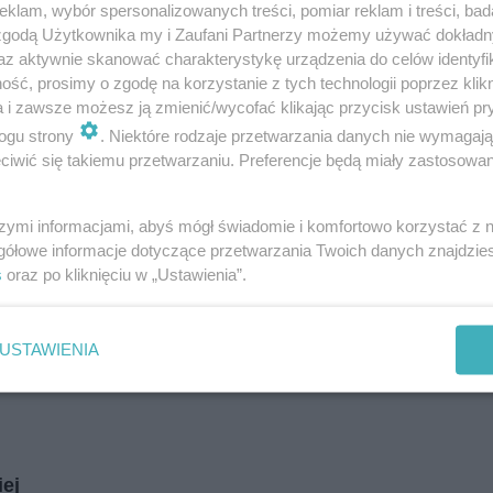
klam, wybór spersonalizowanych treści, pomiar reklam i treści, bad
i
regulamin korzystania z portali
Tarnowskie Góry
 zgodą Użytkownika my i Zaufani Partnerzy możemy używać dokład
Ruda Śląska
Świętochłowice
az aktywnie skanować charakterystykę urządzenia do celów identyfi
Tychy
ść, prosimy o zgodę na korzystanie z tych technologii poprzez klikn
Bytom
Katowice
a i zawsze możesz ją zmienić/wycofać klikając przycisk ustawień pr
Gliwice
ogu strony
. Niektóre rodzaje przetwarzania danych nie wymagaj
Zabrze
Zagłębie
iwić się takiemu przetwarzaniu. Preferencje będą miały zastosowania
szymi informacjami, abyś mógł świadomie i komfortowo korzystać z
gółowe informacje dotyczące przetwarzania Twoich danych znajdzi
s
oraz po kliknięciu w „Ustawienia”.
USTAWIENIA
iej