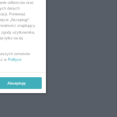
anie odbiorców oraz
Redakcja
nych danych
Newsletter
Reklama
kacji. Ponieważ
ięcie „Akceptuję”.
ywatności znajdujący
ą zgody użytkownika,
 tylko na tej
fot:
 naszych serwisów
esz w
Polityce
Akceptuję