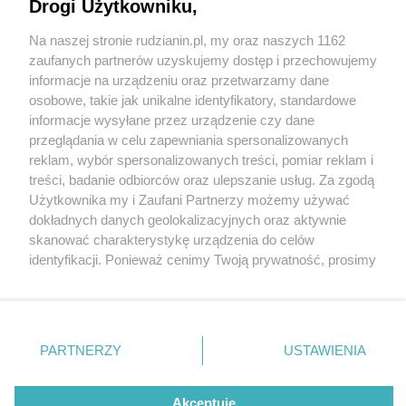
Drogi Użytkowniku,
Na naszej stronie rudzianin.pl, my oraz naszych 1162
Wydawca mediów
lokalnych
zaufanych partnerów uzyskujemy dostęp i przechowujemy
informacje na urządzeniu oraz przetwarzamy dane
osobowe, takie jak unikalne identyfikatory, standardowe
informacje wysyłane przez urządzenie czy dane
1 / 3
przeglądania w celu zapewniania spersonalizowanych
reklam, wybór spersonalizowanych treści, pomiar reklam i
Piekarok ruda slaska
Nie zapomnij
treści, badanie odbiorców oraz ulepszanie usług. Za zgodą
zapoznać się z:
polityką prywatności
regulamin korzystania z portali
Użytkownika my i Zaufani Partnerzy możemy używać
Twoje
miasto
Skontakuj się
z nami
dokładnych danych geolokalizacyjnych oraz aktywnie
Piekary Śląskie
Kontakt
skanować charakterystykę urządzenia do celów
Chorzów
Wydawca
identyfikacji. Ponieważ cenimy Twoją prywatność, prosimy
Tarnowskie Góry
Redakcja
Ruda Śląska
Newsletter
o zgodę na korzystanie z tych technologii poprzez
Świętochłowice
Reklama
kliknięcie „Akceptuję”. Zgoda jest dobrowolna i zawsze
Tychy
możesz ją zmienić/wycofać klikając przycisk ustawień
Bytom
Katowice
prywatności znajdujący się w lewym dolnym rogu strony
REKLAMA
PARTNERZY
USTAWIENIA
Gliwice
. Niektóre rodzaje przetwarzania danych nie wymagają
Zabrze
Zagłębie
zgody użytkownika, ale masz prawo sprzeciwić się
takiemu przetwarzaniu. Preferencje będą miały
Akceptuję