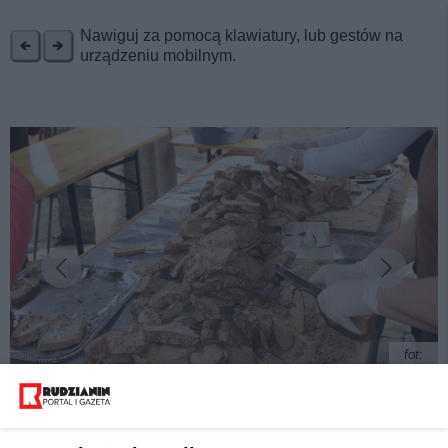
REKLAMA
Nawiguj za pomocą klawiatury, lub gestów na
urządzeniu mobilnym.
fot:
Sobotni piknik przy piekaroku w Rudzie Śląskiej