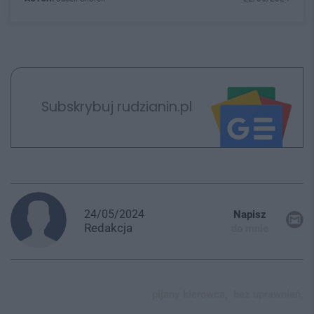
Subskrybuj rudzianin.pl
24/05/2024
Napisz
Redakcja
do mnie
pijany kierowca,
bez uprawnień,