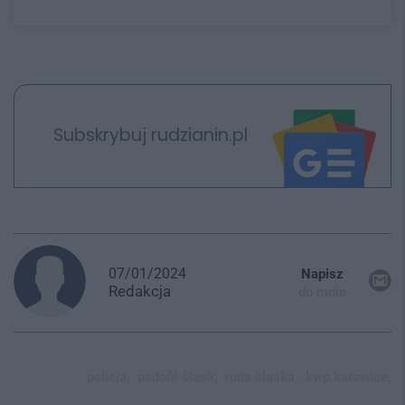
Subskrybuj rudzianin.pl
07/01/2024
Napisz
Redakcja
do mnie
policja,
pedofil śląsk,
ruda śląska,
kwp katowice,