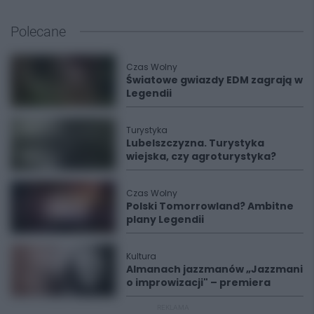
Polecane
Czas Wolny
Światowe gwiazdy EDM zagrają w
Legendii
Turystyka
Lubelszczyzna. Turystyka
wiejska, czy agroturystyka?
Czas Wolny
Polski Tomorrowland? Ambitne
plany Legendii
Kultura
Almanach jazzmanów „Jazzmani
o improwizacji" – premiera
REKLAMA