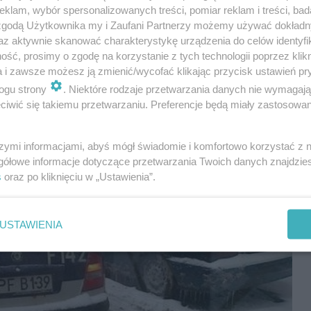
ieżonym autem grozi mandat w wysokości do 3000
klam, wybór spersonalizowanych treści, pomiar reklam i treści, bad
6-krotnie w stosunku do kwoty z 2022 roku - wtedy
 zgodą Użytkownika my i Zaufani Partnerzy możemy używać dokład
az aktywnie skanować charakterystykę urządzenia do celów identyfi
ła 500 zł.
ść, prosimy o zgodę na korzystanie z tych technologii poprzez klikn
a i zawsze możesz ją zmienić/wycofać klikając przycisk ustawień pr
ogu strony
. Niektóre rodzaje przetwarzania danych nie wymagaj
iwić się takiemu przetwarzaniu. Preferencje będą miały zastosowania
szymi informacjami, abyś mógł świadomie i komfortowo korzystać z
gółowe informacje dotyczące przetwarzania Twoich danych znajdzi
s
oraz po kliknięciu w „Ustawienia”.
USTAWIENIA