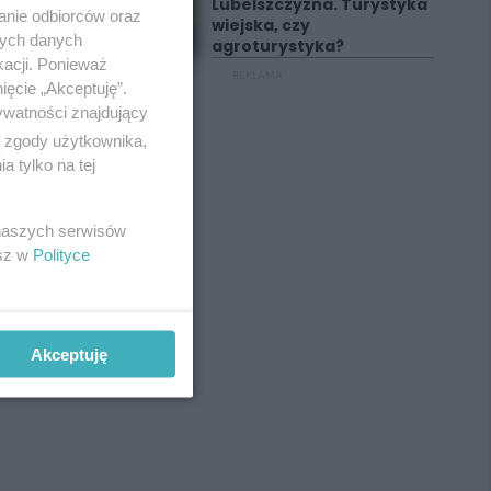
Lubelszczyzna. Turystyka
anie odbiorców oraz
wiejska, czy
nych danych
agroturystyka?
kacji. Ponieważ
REKLAMA
ięcie „Akceptuję”.
ywatności znajdujący
ą zgody użytkownika,
 tylko na tej
 naszych serwisów
esz w
Polityce
Akceptuję