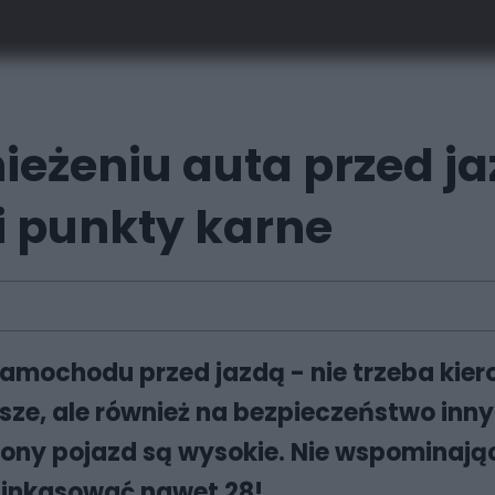
ieżeniu auta przed j
 punkty karne
samochodu przed jazdą - nie trzeba ki
sze, ale również na bezpieczeństwo inn
żony pojazd są wysokie. Nie wspominają
zainkasować nawet 28!