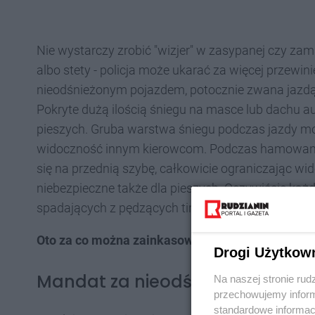
Nie wystarczy zrobić "wizjer" w zasypanej czy zama
albo stety - policja może ukarać za więcej przew
nieodśnieżonym pojazdem, potocznie zwana jazdą na
Pokryte dużą ilością śniegu na masce lub dachu a
pieszych. Gruba warstwa śniegu podczas jazdy m
widoczność innym kierowcom. Podczas hamowani
się na przednią szybę, całkowicie ograniczając wi
niebezpieczne także dla pieszych. Oczywiście każ
spadających z pędzących tirów...
Oto za co można zainkasować mandat:
Drogi Użytkow
Mandat za nieodśnieżony sam
Na naszej stronie rud
przechowujemy informa
standardowe informac