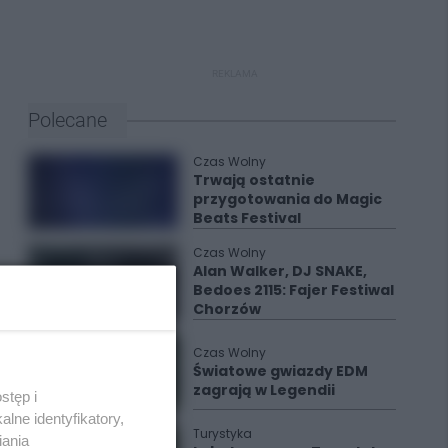
REKLAMA
Polecane
Czas Wolny
Trwają ostatnie
przygotowania do Magic
Beats Festival
Czas Wolny
Alan Walker, DJ SNAKE,
Bedoes 2115: Fajer Festiwal
Chorzów
Czas Wolny
Światowe gwiazdy EDM
zagrają w Legendii
stęp i
lne identyfikatory,
Turystyka
iania