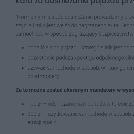
Kara za odśnieżanie pojazdu prz
"Normalnym" jest, że odśnieżanie prowadzimy przy
szyb, a i miło jest wejść do nagrzanego auta. Jedn
samochodu w sposób zagrażający bezpieczeństwu 
oddalić się od pojazdu, którego silnik jest odp
pozostawić podczas postoju odpalonego sil
używać samochodu w sposób, w który generuj
do atmosfery.
Za to można zostać ukaranym mandatem w wyso
100 zł – odśnieżanie samochodu w terenie 
300 zł – użytkowanie samochodu w sposób z
emisji spalin.