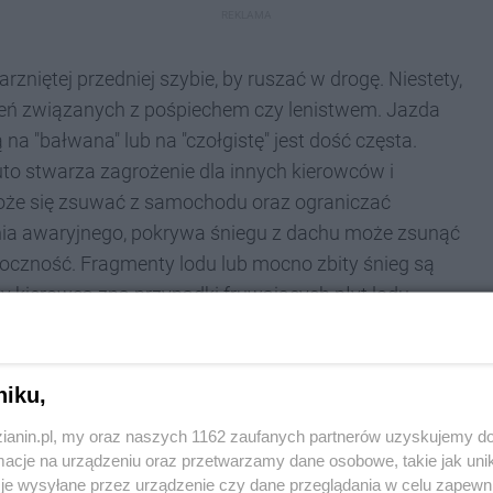
REKLAMA
rzniętej przedniej szybie, by ruszać w drogę. Niestety,
inień związanych z pośpiechem czy lenistwem. Jazda
 "bałwana" lub na "czołgistę" jest dość częsta.
uto stwarza zagrożenie dla innych kierowców i
oże się zsuwać z samochodu oraz ograniczać
a awaryjnego, pokrywa śniegu z dachu może zsunąć
doczność. Fragmenty lodu lub mocno zbity śnieg są
dy kierowca zna przypadki fruwających płyt lodu
niku,
ochód
zianin.pl, my oraz naszych 1162 zaufanych partnerów uzyskujemy do
cje na urządzeniu oraz przetwarzamy dane osobowe, takie jak unika
je wysyłane przez urządzenie czy dane przeglądania w celu zapewn