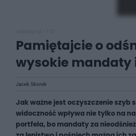
rudzianin.pl
/
112
Pamiętajcie o odśn
wysokie mandaty i
Jacek Skorek
Jak ważne jest oczyszczenie szyb 
widoczność wpływa nie tylko na na
portfela, bo mandaty za nieodśnie
za lenistwo i pośpiech można ich 