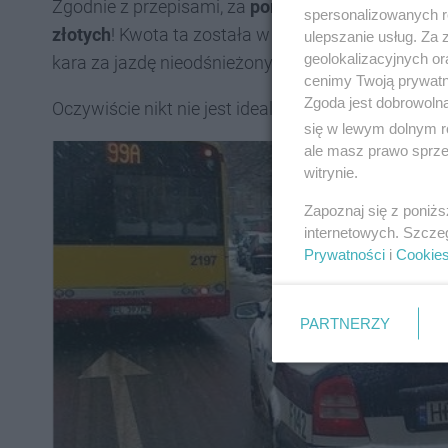
Zgodnie z przepisami, za
poruszanie się nieodśn
spersonalizowanych re
złotych
! Kwota ta została w 2023 podniesiona aż 
ulepszanie usług. Za
geolokalizacyjnych or
kara za jazdę nieodśnieżonym samochodem wynosi
cenimy Twoją prywatno
Zgoda jest dobrowoln
Oczywiście nikt nie jest idealny 🙆🤣😂
się w lewym dolnym r
ale masz prawo sprzec
witrynie.
Zapoznaj się z poniż
internetowych. Szcze
Prywatności
i
Cookie
PARTNERZY