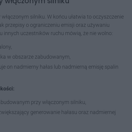
y włączonym silniku
 włączonym silniku. W końcu ułatwia to oczyszczenie
ak przepisy o ograniczeniu emisji oraz używaniu
innych uczestników ruchu mówią, że nie wolno:
alony,
nika w obszarze zabudowanym,
e on nadmierny hałas lub nadmierną emisję spalin
kości:
zabudowanym przy włączonym silniku,
większający generowanie hałasu oraz nadmiernej