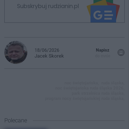
Subskrybuj rudzianin.pl
18/06/2026
Napisz
Jacek
Skorek
do mnie
noc świętojańska,
ruda śląska,
noc świętojańska ruda śląska 2026,
park strzelnica ruda śląska,
program nocy świętojańskiej ruda śląska,
Polecane