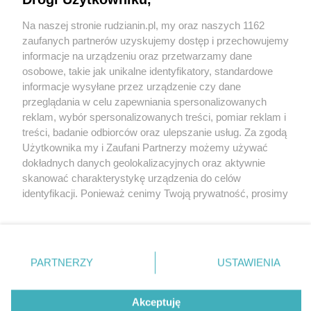
Na naszej stronie rudzianin.pl, my oraz naszych 1162
zaufanych partnerów uzyskujemy dostęp i przechowujemy
informacje na urządzeniu oraz przetwarzamy dane
Wróć do strony głównej
osobowe, takie jak unikalne identyfikatory, standardowe
informacje wysyłane przez urządzenie czy dane
ślązag.pl
przeglądania w celu zapewniania spersonalizowanych
reklam, wybór spersonalizowanych treści, pomiar reklam i
treści, badanie odbiorców oraz ulepszanie usług. Za zgodą
0
%
Użytkownika my i Zaufani Partnerzy możemy używać
dokładnych danych geolokalizacyjnych oraz aktywnie
skanować charakterystykę urządzenia do celów
identyfikacji. Ponieważ cenimy Twoją prywatność, prosimy
o zgodę na korzystanie z tych technologii poprzez
kliknięcie „Akceptuję”. Zgoda jest dobrowolna i zawsze
możesz ją zmienić/wycofać klikając przycisk ustawień
prywatności znajdujący się w lewym dolnym rogu strony
PARTNERZY
USTAWIENIA
. Niektóre rodzaje przetwarzania danych nie wymagają
zgody użytkownika, ale masz prawo sprzeciwić się
Akceptuję
takiemu przetwarzaniu. Preferencje będą miały