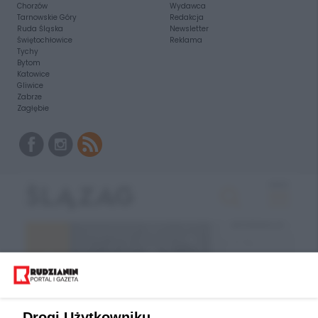
Chorzów
Wydawca
Tarnowskie Góry
Redakcja
Ruda Śląska
Newsletter
Świętochłowice
Reklama
Tychy
Bytom
Katowice
Gliwice
Zabrze
Zagłębie
Drogi Użytkowniku,