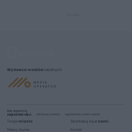
REKLAMA
Wydawca mediów
lokalnych
Nie zapomnij
zapoznać się z:
polityką prywatności
regulamin korzystania z portali
Twoje
miasto
Skontakuj się
z nami
Piekary Śląskie
Kontakt