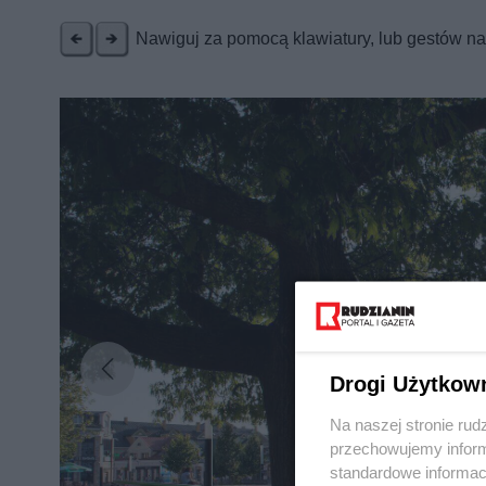
Nawiguj za pomocą klawiatury, lub gestów n
Nie zapomnij
zapoznać się z:
polityką prywatnośc
Wydawca mediów
lokalnych
Drogi Użytkow
Na naszej stronie rud
przechowujemy informa
standardowe informac