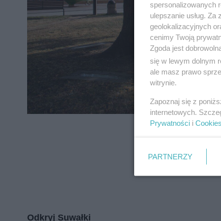
spersonalizowanych re
ulepszanie usług. Za
geolokalizacyjnych or
cenimy Twoją prywatno
Zgoda jest dobrowoln
się w lewym dolnym r
ale masz prawo sprzec
witrynie.
Zapoznaj się z poniż
internetowych. Szcze
Prywatności
i
Cookie
PARTNERZY
Odkryj Suwałki