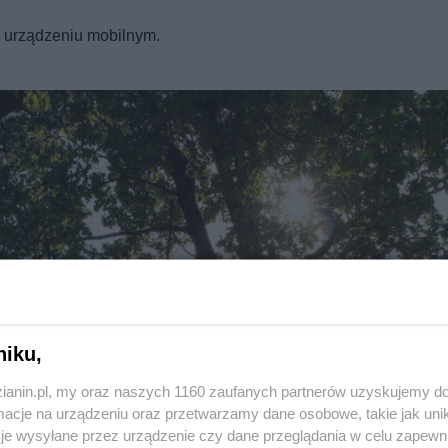
a urządzeniu mobilnym.
Twoje
miasto
Piekary Śląskie
Chorzów
i
regulamin korzystania z portali
Tarnowskie Góry
Ruda Śląska
Świętochłowice
Tychy
Bytom
Katowice
Gliwice
Zabrze
Zagłębie
niku,
zianin.pl, my oraz naszych 1160 zaufanych partnerów uzyskujemy do
cje na urządzeniu oraz przetwarzamy dane osobowe, takie jak unika
je wysyłane przez urządzenie czy dane przeglądania w celu zapewn