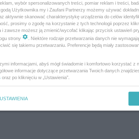
klam, wybór spersonalizowanych treści, pomiar reklam i treści, bad
 zgodą Użytkownika my i Zaufani Partnerzy możemy używać dokład
az aktywnie skanować charakterystykę urządzenia do celów identyfi
ść, prosimy o zgodę na korzystanie z tych technologii poprzez klikn
a i zawsze możesz ją zmienić/wycofać klikając przycisk ustawień pr
ogu strony
. Niektóre rodzaje przetwarzania danych nie wymagaj
iwić się takiemu przetwarzaniu. Preferencje będą miały zastosowania
szymi informacjami, abyś mógł świadomie i komfortowo korzystać z
gółowe informacje dotyczące przetwarzania Twoich danych znajdzi
s
oraz po kliknięciu w „Ustawienia”.
USTAWIENIA