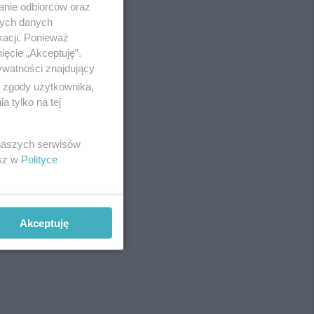
anie odbiorców oraz
nych danych
kacji. Ponieważ
ięcie „Akceptuję”.
ywatności znajdujący
ą zgody użytkownika,
 tylko na tej
 naszych serwisów
fot:
esz w
Polityce
Akceptuję