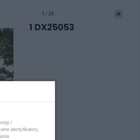
5 / 26
Skontakuj się
z nami
1 DX25053
Kontakt
Wydawca
Redakcja
Newsletter
Reklama
stęp i
lne identyfikatory,
iania