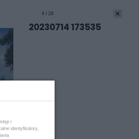
4 / 26
Skontakuj się
z nami
20230714 173535
Kontakt
Wydawca
Redakcja
Newsletter
Reklama
stęp i
lne identyfikatory,
iania