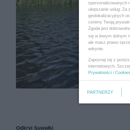
spersonalizowanych re
ulepszanie usług. Za
geolokalizacyjnych or
cenimy Twoją prywatno
Zgoda jest dobrowoln
się w lewym dolnym r
ale masz prawo sprzec
witrynie.
Zapoznaj się z poniż
internetowych. Szcze
Prywatności
i
Cookie
PARTNERZY
Odkryj Suwałki