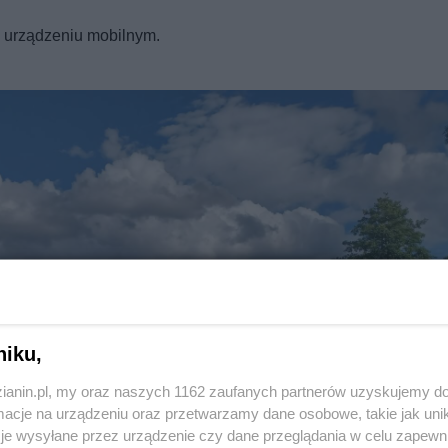
a urządzeniu mobilnym.
Twoje
miasto
Piekary Śląskie
Chorzów
i
regulamin korzystania z portali
Tarnowskie Góry
Ruda Śląska
Świętochłowice
Tychy
Bytom
Katowice
Gliwice
Zabrze
Zagłębie
niku,
zianin.pl, my oraz naszych 1162 zaufanych partnerów uzyskujemy do
cje na urządzeniu oraz przetwarzamy dane osobowe, takie jak unika
je wysyłane przez urządzenie czy dane przeglądania w celu zapewn