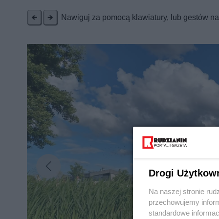
Nawiguj za pomocą klawiatury, lub gestów n
Nie zapomnij
zapoznać się z:
polityką prywatnośc
Wydawca mediów
lokalnych
Drogi Użytkow
Na naszej stronie rud
przechowujemy informa
standardowe informac