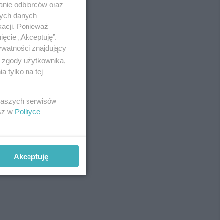
anie odbiorców oraz
nych danych
kacji. Ponieważ
ięcie „Akceptuję”.
ywatności znajdujący
ą zgody użytkownika,
 tylko na tej
 naszych serwisów
esz w
Polityce
fot:
Akceptuję