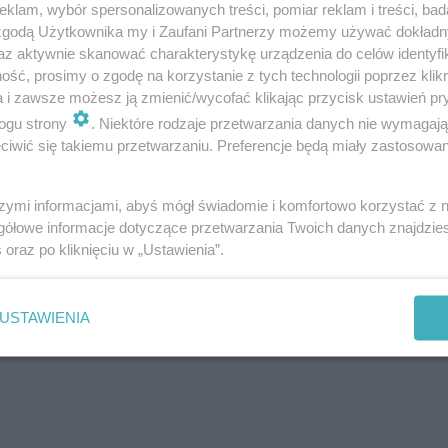
klam, wybór spersonalizowanych treści, pomiar reklam i treści, bad
 zgodą Użytkownika my i Zaufani Partnerzy możemy używać dokład
az aktywnie skanować charakterystykę urządzenia do celów identyfi
ść, prosimy o zgodę na korzystanie z tych technologii poprzez klikn
a i zawsze możesz ją zmienić/wycofać klikając przycisk ustawień pr
ogu strony
. Niektóre rodzaje przetwarzania danych nie wymagaj
iwić się takiemu przetwarzaniu. Preferencje będą miały zastosowania
szymi informacjami, abyś mógł świadomie i komfortowo korzystać z
gółowe informacje dotyczące przetwarzania Twoich danych znajdzi
s
oraz po kliknięciu w „Ustawienia”.
USTAWIENIA