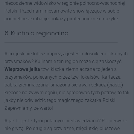
niecodzienne widowisko w regionie północno-wschodniej
Polski. Przed nami niesamowite show łączące w sobie
podniebne akrobacje, pokazy pirotechniczne i muzykę.
6. Kuchnia regionalna
A co, jeśli nie lubisz imprez, a jesteś miłośnikiem lokalnych
przysmaków? Kulinarnie ten region może cię zaskoczyć.
Wieprzowe jelita
tzw. kiszka ziemniaczana to jeden z
przysmaków, polecanych przez tzw. lokalsów. Kartacze,
babka ziemniaczana, smażona sielawa i sękacz (ciasto)
kręcone na żywym ogniu, nie spróbować tych potraw, to tak
jakby nie odwiedzić tego magicznego zakątka Polski.
Zapewniamy, że warto!
A jak to jest z tymi polarnym niedźwiedziami? Po pierwsze
nie gryzą. Po drugie są przyjazne, mięciutkie, pluszowe