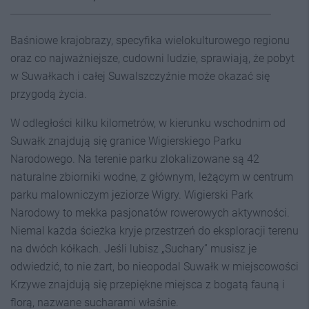
Baśniowe krajobrazy, specyfika wielokulturowego regionu
oraz co najważniejsze, cudowni ludzie, sprawiają, że pobyt
w Suwałkach i całej Suwalszczyźnie może okazać się
przygodą życia.
W odległości kilku kilometrów, w kierunku wschodnim od
Suwałk znajdują się granice Wigierskiego Parku
Narodowego. Na terenie parku zlokalizowane są 42
naturalne zbiorniki wodne, z głównym, leżącym w centrum
parku malowniczym jeziorze Wigry. Wigierski Park
Narodowy to mekka pasjonatów rowerowych aktywności.
Niemal każda ścieżka kryje przestrzeń do eksploracji terenu
na dwóch kółkach. Jeśli lubisz „Suchary” musisz je
odwiedzić, to nie żart, bo nieopodal Suwałk w miejscowości
Krzywe znajdują się przepiękne miejsca z bogatą fauną i
florą, nazwane sucharami właśnie.