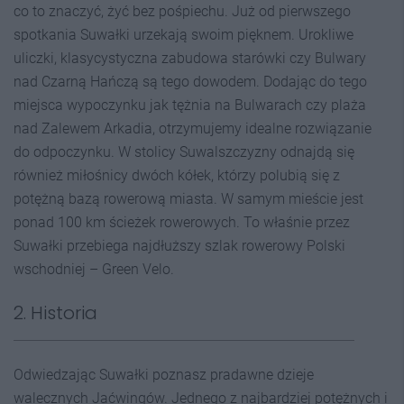
co to znaczyć, żyć bez pośpiechu. Już od pierwszego
spotkania Suwałki urzekają swoim pięknem. Urokliwe
uliczki, klasycystyczna zabudowa starówki czy Bulwary
nad Czarną Hańczą są tego dowodem. Dodając do tego
miejsca wypoczynku jak tężnia na Bulwarach czy plaża
nad Zalewem Arkadia, otrzymujemy idealne rozwiązanie
do odpoczynku. W stolicy Suwalszczyzny odnajdą się
również miłośnicy dwóch kółek, którzy polubią się z
potężną bazą rowerową miasta. W samym mieście jest
ponad 100 km ścieżek rowerowych. To właśnie przez
Suwałki przebiega najdłuższy szlak rowerowy Polski
wschodniej – Green Velo.
2. Historia
Odwiedzając Suwałki poznasz pradawne dzieje
walecznych Jaćwingów. Jednego z najbardziej potężnych i