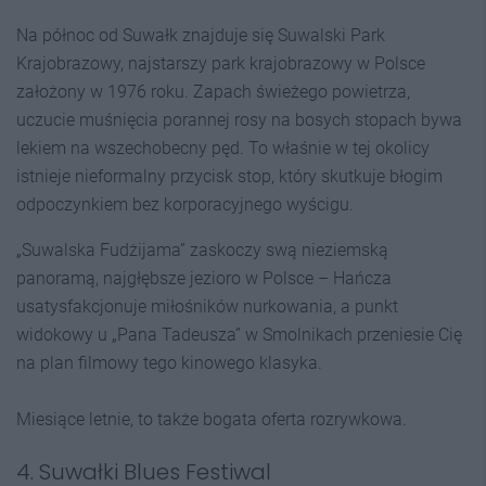
Na północ od Suwałk znajduje się Suwalski Park
Krajobrazowy, najstarszy park krajobrazowy w Polsce
założony w 1976 roku. Zapach świeżego powietrza,
uczucie muśnięcia porannej rosy na bosych stopach bywa
lekiem na wszechobecny pęd. To właśnie w tej okolicy
istnieje nieformalny przycisk stop, który skutkuje błogim
odpoczynkiem bez korporacyjnego wyścigu.
„Suwalska Fudżijama” zaskoczy swą nieziemską
panoramą, najgłębsze jezioro w Polsce – Hańcza
usatysfakcjonuje miłośników nurkowania, a punkt
widokowy u „Pana Tadeusza” w Smolnikach przeniesie Cię
na plan filmowy tego kinowego klasyka.
Miesiące letnie, to także bogata oferta rozrywkowa.
4. Suwałki Blues Festiwal