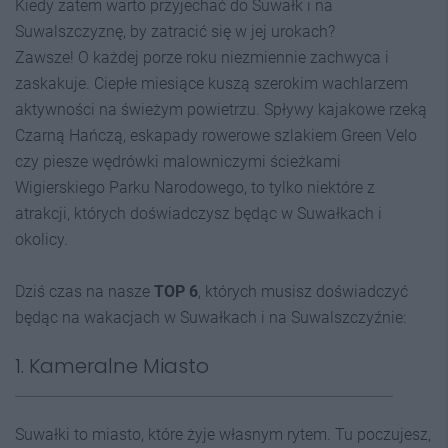
Kiedy zatem warto przyjechać do Suwałk i na
Suwalszczyznę, by zatracić się w jej urokach?
Zawsze! O każdej porze roku niezmiennie zachwyca i
zaskakuje. Ciepłe miesiące kuszą szerokim wachlarzem
aktywności na świeżym powietrzu. Spływy kajakowe rzeką
Czarną Hańczą, eskapady rowerowe szlakiem Green Velo
czy piesze wędrówki malowniczymi ścieżkami
Wigierskiego Parku Narodowego, to tylko niektóre z
atrakcji, których doświadczysz będąc w Suwałkach i
okolicy.
Dziś czas na nasze
TOP 6
, których musisz doświadczyć
będąc na wakacjach w Suwałkach i na Suwalszczyźnie:
1. Kameralne Miasto
Suwałki to miasto, które żyje własnym rytem. Tu poczujesz,