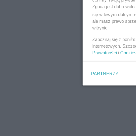
Zgoda jest dobrowoln
się w lewym dolnym r
ale masz prawo sprzec
witrynie.
REKLAMA
Zapoznaj się z poniż
internetowych. Szcze
Prywatności
i
Cookie
PARTNERZY