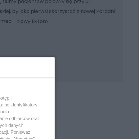
0, tłumy pacjentów pojawiły się przy ul.
kiej, by jako pierwsi skorzystać z nowej Poradni
kmed – Nowy Bytom.
stęp i
lne identyfikatory,
iania
anie odbiorców oraz
REKLAMA
nych danych
kacji. Ponieważ
ięcie „Akceptuję”.