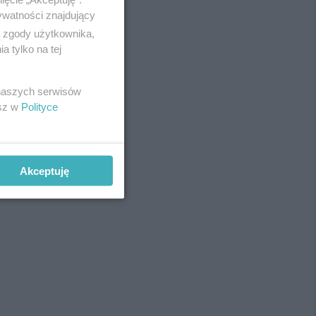
ywatności znajdujący
ą zgody użytkownika,
 tylko na tej
REKLAMA
 naszych serwisów
esz w
Polityce
Akceptuję