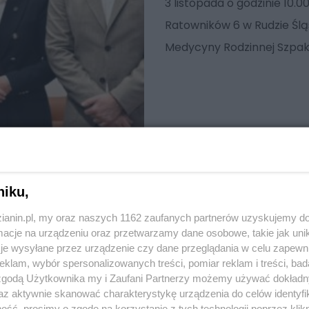
3 listopada o godzinie 10.0
Ratowników 6 w Rudzie Śląs
Medycyny Rodzinnej Szpa
niku,
zianin.pl, my oraz naszych 1162 zaufanych partnerów uzyskujemy do
cje na urządzeniu oraz przetwarzamy dane osobowe, takie jak unika
je wysyłane przez urządzenie czy dane przeglądania w celu zapewn
klam, wybór spersonalizowanych treści, pomiar reklam i treści, bad
 zgodą Użytkownika my i Zaufani Partnerzy możemy używać dokład
az aktywnie skanować charakterystykę urządzenia do celów identyfi
ść, prosimy o zgodę na korzystanie z tych technologii poprzez klikn