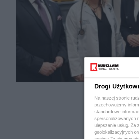
Drogi Użytkow
Na naszej stronie rud
przechowujemy informa
standardowe informac
spersonalizowanych re
REKLAMA
ulepszanie usług. Za
geolokalizacyjnych or
cenimy Twoją prywatno