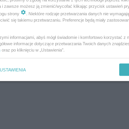
a i zawsze możesz ją zmienić/wycofać klikając przycisk ustawień pr
ogu strony
. Niektóre rodzaje przetwarzania danych nie wymagaj
iwić się takiemu przetwarzaniu. Preferencje będą miały zastosowania
szymi informacjami, abyś mógł świadomie i komfortowo korzystać z
gółowe informacje dotyczące przetwarzania Twoich danych znajdzi
s
oraz po kliknięciu w „Ustawienia”.
USTAWIENIA