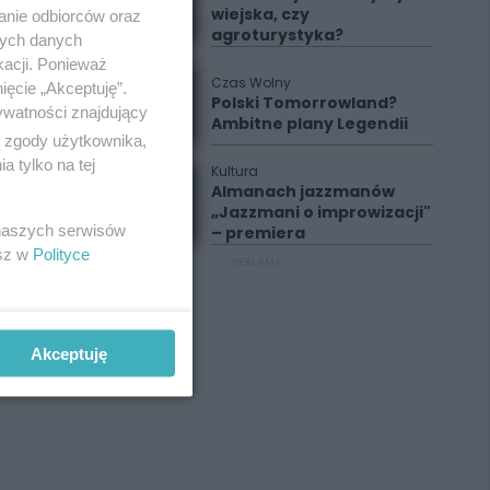
wiejska, czy
anie odbiorców oraz
agroturystyka?
nych danych
kacji. Ponieważ
Czas Wolny
ięcie „Akceptuję”.
Polski Tomorrowland?
ywatności znajdujący
Ambitne plany Legendii
ą zgody użytkownika,
 tylko na tej
Kultura
Almanach jazzmanów
„Jazzmani o improwizacji"
 naszych serwisów
– premiera
esz w
Polityce
REKLAMA
Akceptuję