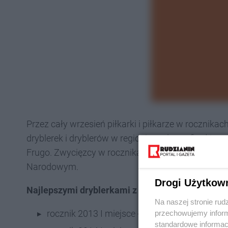
Przez cały wrzesień piłkarki i piłkarze w rocznik
dryblerek i dryblerów w regionie podczas finałów w
Frugo. Zwycięzcy w rocznikach 2013 i 2014 zawal
Narodowym.
Drogi Użytkow
Najlepszymi dryblerkami z Rudy Śląskiej w gron
Na naszej stronie rud
rocznik 2013 I miejsce -
Maja Gąsior
ŚLAP/AP
przechowujemy informa
standardowe informac