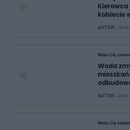
Kierowca 
kobiecie 
AUTOR:
Jacek
Może Cię zainte
Woda zmy
mieszkańc
odbudow
AUTOR:
Jacek
Może Cię zainte