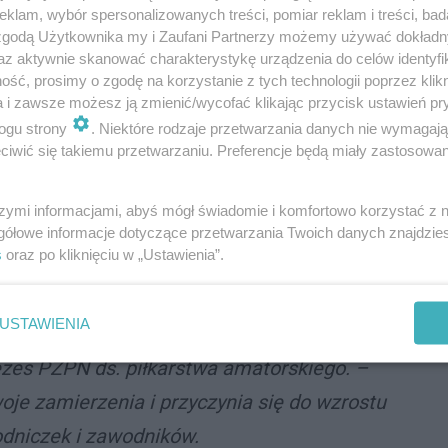
erang Ruda Śląska
klam, wybór spersonalizowanych treści, pomiar reklam i treści, bad
 zgodą Użytkownika my i Zaufani Partnerzy możemy używać dokład
rzy w rocznikach 2013-2016, którzy wzięli udział w
az aktywnie skanować charakterystykę urządzenia do celów identyfi
ano najlepszych dryblerek i dryblerów w swoich
ść, prosimy o zgodę na korzystanie z tych technologii poprzez klikn
a i zawsze możesz ją zmienić/wycofać klikając przycisk ustawień pr
czyły również o awans do Finału Ogólnopolskiego i
ogu strony
. Niektóre rodzaje przetwarzania danych nie wymagaj
iwić się takiemu przetwarzaniu. Preferencje będą miały zastosowania
szymi informacjami, abyś mógł świadomie i komfortowo korzystać z
oziomu sportowego rozgrywek w tegorocznej
gółowe informacje dotyczące przetwarzania Twoich danych znajdzi
s
oraz po kliknięciu w „Ustawienia”.
 coraz odważniej poruszają się na boisku i
. Widać, że trenerzy poświęcili większą uwagę
USTAWIENIA
lementu sztuki piłkarskiej w ostatnim roku –
ezes PZPN ds. piłkarstwa amatorskiego. –
woje zamierzenia i przyczynia się do wzrostu
dniczek i zawodników.