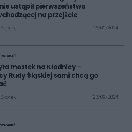
nie ustąpił pierwszeństwa
wchodzącej na przejście
 Skorek
26/09/2024
resować:
ła mostek na Kłodnicy -
y Rudy Śląskiej sami chcą go
ać
 Skorek
23/09/2024
resować: