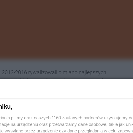
ach 2013-2016 rywalizowali o miano najlepszych
ojewódzkich II edycji Turnieju Gry 1x1 – Pucharu
czą w październiku w Finale Ogólnopolskim na PGE
niku,
ie ośmiorga zwycięzców wojewódzkich zostały:
zianin.pl, my oraz naszych 1160 zaufanych partnerów uzyskujemy do
 Bumerang Ruda Śląska
cje na urządzeniu oraz przetwarzamy dane osobowe, takie jak unika
je wysyłane przez urządzenie czy dane przeglądania w celu zapewn