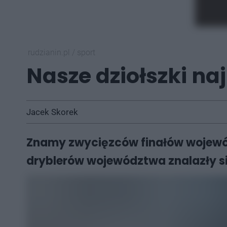
rudzianin.pl
/
sport
Nasze dziołszki n
Jacek Skorek
Znamy zwycięzców finałów wojewódzk
dryblerów województwa znalazły si