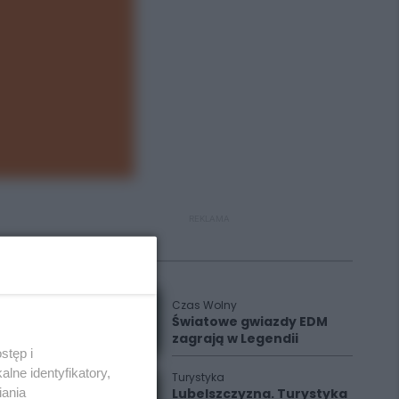
REKLAMA
Polecane
Czas Wolny
Światowe gwiazdy EDM
zagrają w Legendii
stęp i
lne identyfikatory,
Turystyka
iania
Lubelszczyzna. Turystyka