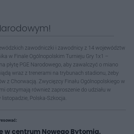
 Narodowym!
ewódzkich zawodniczki i zawodnicy z 14 województw
ika w Finale Ogólnopolskim Turnieju Gry 1x1 –
ą na płytę PGE Narodowego, aby zawalczyć o miano
siądą wraz z trenerami na trybunach stadionu, żeby
dów z Chorwacją. Zwycięzcy Finału Ogólnopolskiego w
mi otrzymają również zaproszenie do udziału w
listopadzie, Polska-Szkocja.
resować:
ie w centrum Nowego Bytomia.