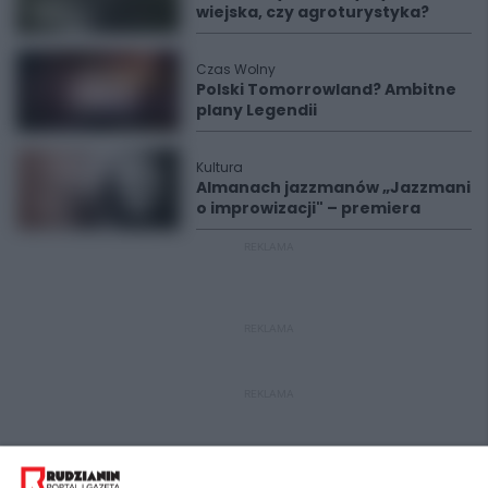
wiejska, czy agroturystyka?
Czas Wolny
Polski Tomorrowland? Ambitne
plany Legendii
Kultura
Almanach jazzmanów „Jazzmani
o improwizacji" – premiera
REKLAMA
REKLAMA
REKLAMA