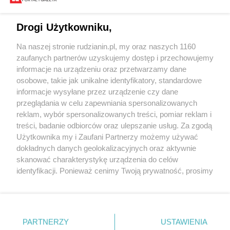
Drogi Użytkowniku,
Na naszej stronie rudzianin.pl, my oraz naszych 1160
Wydawca mediów
lokalnych
zaufanych partnerów uzyskujemy dostęp i przechowujemy
informacje na urządzeniu oraz przetwarzamy dane
osobowe, takie jak unikalne identyfikatory, standardowe
informacje wysyłane przez urządzenie czy dane
przeglądania w celu zapewniania spersonalizowanych
reklam, wybór spersonalizowanych treści, pomiar reklam i
Nie zapomnij
treści, badanie odbiorców oraz ulepszanie usług. Za zgodą
zapoznać się z:
polityką prywatności
regulamin korzystania z portali
Użytkownika my i Zaufani Partnerzy możemy używać
Twoje
miasto
Skontakuj się
z nami
dokładnych danych geolokalizacyjnych oraz aktywnie
Piekary Śląskie
Kontakt
skanować charakterystykę urządzenia do celów
Chorzów
Wydawca
identyfikacji. Ponieważ cenimy Twoją prywatność, prosimy
Tarnowskie Góry
Redakcja
Ruda Śląska
Newsletter
o zgodę na korzystanie z tych technologii poprzez
Świętochłowice
Reklama
kliknięcie „Akceptuję”. Zgoda jest dobrowolna i zawsze
Tychy
możesz ją zmienić/wycofać klikając przycisk ustawień
Bytom
Katowice
prywatności znajdujący się w lewym dolnym rogu strony
PARTNERZY
USTAWIENIA
Gliwice
. Niektóre rodzaje przetwarzania danych nie wymagają
Zabrze