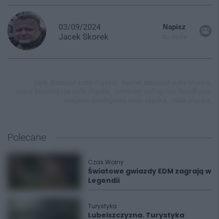
03/09/2024
Napisz
Jacek
Skorek
do mnie
park diament ruda śląska,
hostel diament ruda śląska,
nowa inwestycja ruda śląska,
centrum usługowo-handlowe,
miejsca noclegowe ruda śląska,
ruda śląska,
Polecane
Czas Wolny
Światowe gwiazdy EDM zagrają w
Legendii
Turystyka
Lubelszczyzna. Turystyka