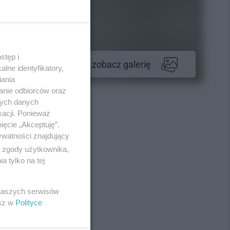
stęp i
zobacz galerię
lne identyfikatory,
iania
anie odbiorców oraz
nych danych
kacji. Ponieważ
ięcie „Akceptuję”.
ywatności znajdujący
ą zgody użytkownika,
 tylko na tej
 naszych serwisów
esz w
Polityce