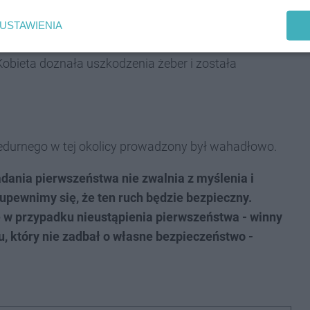
letem, który jechał od skrzyżowania z Czarnoleśną w
USTAWIENIA
cej na pasy, od strony ulicy Markowej, 72-letniej
 Kobieta doznała uszkodzenia żeber i została
iedurnego w tej okolicy prowadzony był wahadłowo.
adania pierwszeństwa nie zwalnia z myślenia i
upewnimy się, że ten ruch będzie bezpieczny.
ie w przypadku nieustąpienia pierwszeństwa - winny
mu, który nie zadbał o własne bezpieczeństwo -