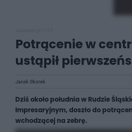
rudzianin.pl
/
112
Potrącenie w cent
ustąpił pierwszeńs
Jacek Skorek
Dziś około południa w Rudzie Śląsk
Impresaryjnym, doszło do potrąceni
wchodzącej na zebrę.