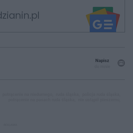
zianin.pl
Napisz
do mnie
potrącenie na niedurnego,
ruda śląska,
policja ruda śląska,
potrącenie na pasach ruda śląska,
nie ustąpił pieszemu,
REKLAMA