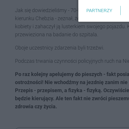
Jak się dowiedzieliśmy - 70-letni kierujący chevro
PARTNERZY
kierunku Chebzia - zeznał, że nie zauważył wchodzą
kobiety i zahaczył ją lusterkiem swojego pojazdu.
przewieziona na badanie do szpitala.
Oboje uczestnicy zdarzenia byli trzeźwi.
Podczas trwania czynności policyjnych ruch na N
Po raz kolejny apelujemy do pieszych - fakt posi
ostrożności! Nie wchodźmy na jezdnię zanim nie 
Przepis - przepisem, a fizyka - fizyką. Oczywiśc
będzie kierujący. Ale ten fakt nie zwróci piesze
zdrowia czy życia.