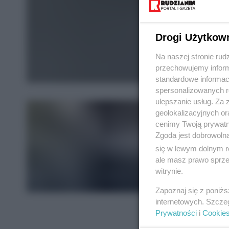
Drogi Użytkow
Na naszej stronie rud
przechowujemy informa
standardowe informac
spersonalizowanych re
ulepszanie usług. Za
geolokalizacyjnych or
cenimy Twoją prywatno
Zgoda jest dobrowoln
się w lewym dolnym r
ale masz prawo sprzec
witrynie.
Zapoznaj się z poniż
internetowych. Szcze
Prywatności
i
Cookie