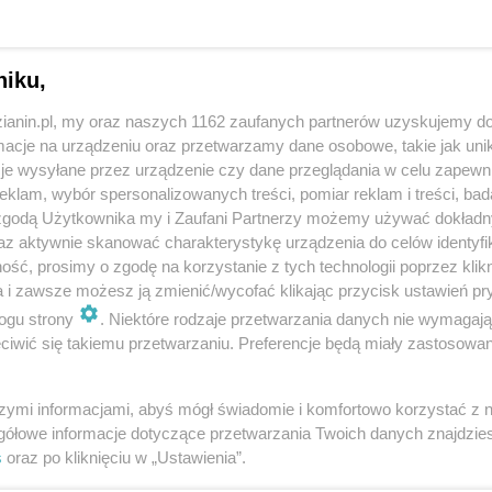
niku,
zianin.pl, my oraz naszych 1162 zaufanych partnerów uzyskujemy do
cje na urządzeniu oraz przetwarzamy dane osobowe, takie jak unika
je wysyłane przez urządzenie czy dane przeglądania w celu zapewn
klam, wybór spersonalizowanych treści, pomiar reklam i treści, bad
 zgodą Użytkownika my i Zaufani Partnerzy możemy używać dokład
az aktywnie skanować charakterystykę urządzenia do celów identyfi
ść, prosimy o zgodę na korzystanie z tych technologii poprzez klikn
a i zawsze możesz ją zmienić/wycofać klikając przycisk ustawień pr
ogu strony
. Niektóre rodzaje przetwarzania danych nie wymagaj
iwić się takiemu przetwarzaniu. Preferencje będą miały zastosowania
szymi informacjami, abyś mógł świadomie i komfortowo korzystać z
gółowe informacje dotyczące przetwarzania Twoich danych znajdzi
s
oraz po kliknięciu w „Ustawienia”.
REKLAMA