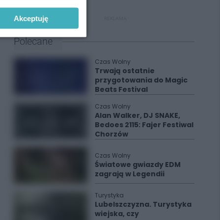
Akceptuję
REKLAMA
Polecane
Czas Wolny
Trwają ostatnie
przygotowania do Magic
Beats Festival
Czas Wolny
Alan Walker, DJ SNAKE,
Bedoes 2115: Fajer Festiwal
Chorzów
Czas Wolny
Światowe gwiazdy EDM
zagrają w Legendii
Turystyka
Lubelszczyzna. Turystyka
wiejska, czy