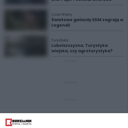
Czas Wolny
Światowe gwiazdy EDM zagrają w
Legendii
Turystyka
Lubelszczyzna. Turystyka
wiejska, czy agroturystyka?
REKLAMA
REKLAMA
REKLAMA