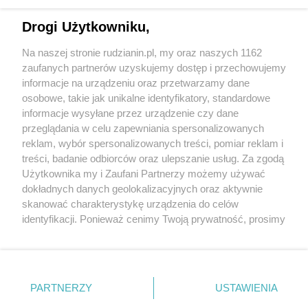
Drogi Użytkowniku,
Na naszej stronie rudzianin.pl, my oraz naszych 1162
Wydawca mediów
lokalnych
zaufanych partnerów uzyskujemy dostęp i przechowujemy
informacje na urządzeniu oraz przetwarzamy dane
osobowe, takie jak unikalne identyfikatory, standardowe
informacje wysyłane przez urządzenie czy dane
przeglądania w celu zapewniania spersonalizowanych
reklam, wybór spersonalizowanych treści, pomiar reklam i
Nie zapomnij
treści, badanie odbiorców oraz ulepszanie usług. Za zgodą
zapoznać się z:
polityką prywatności
regulamin korzystania z portali
Użytkownika my i Zaufani Partnerzy możemy używać
Twoje
miasto
Skontakuj się
z nami
dokładnych danych geolokalizacyjnych oraz aktywnie
Piekary Śląskie
Kontakt
skanować charakterystykę urządzenia do celów
Chorzów
Wydawca
identyfikacji. Ponieważ cenimy Twoją prywatność, prosimy
Tarnowskie Góry
Redakcja
Ruda Śląska
Newsletter
o zgodę na korzystanie z tych technologii poprzez
Świętochłowice
Reklama
kliknięcie „Akceptuję”. Zgoda jest dobrowolna i zawsze
Tychy
możesz ją zmienić/wycofać klikając przycisk ustawień
Bytom
Katowice
prywatności znajdujący się w lewym dolnym rogu strony
PARTNERZY
USTAWIENIA
Gliwice
. Niektóre rodzaje przetwarzania danych nie wymagają
Zabrze