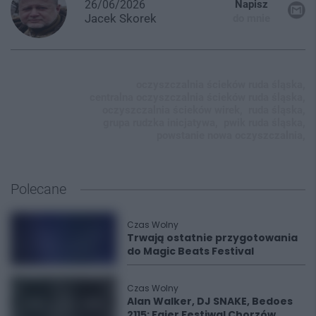
26/06/2026
Napisz
Jacek
Skorek
do mnie
oczyszczalnia ścieków ruda śląska,
centralna oczyszczalnia ścieków ruda śląska,
oczyszczalnia ścieków wirek,
ruda śląska,
grupa rudzka inicjatywa,
pwik ruda śląska,
powstanie nowa oczyszczalnia,
Polecane
Czas Wolny
Trwają ostatnie przygotowania
do Magic Beats Festival
Czas Wolny
Alan Walker, DJ SNAKE, Bedoes
2115: Fajer Festiwal Chorzów