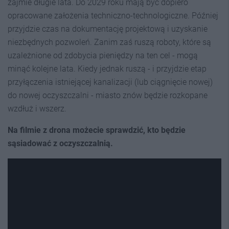
zajmie długie lata. Do 2029 roku mają być dopiero
opracowane założenia techniczno-technologiczne. Później
przyjdzie czas na dokumentację projektową i uzyskanie
niezbędnych pozwoleń. Zanim zaś ruszą roboty, które są
uzależnione od zdobycia pieniędzy na ten cel - mogą
minąć kolejne lata. Kiedy jednak ruszą - i przyjdzie etap
przyłączenia istniejącej kanalizacji (lub ciągnięcie nowej)
do nowej oczyszczalni - miasto znów będzie rozkopane
wzdłuż i wszerz.
Na filmie z drona możecie sprawdzić, kto będzie
sąsiadować z oczyszczalnią.