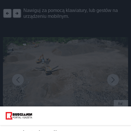
REKLAMA
Nawiguj za pomocą klawiatury, lub gestów na
urządzeniu mobilnym.
fot:
Na Wirku powstanie centralna oczyszczalnia