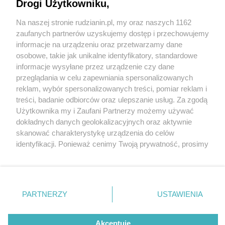
ścieków. Mieszkańcy zaniepokojeni
Drogi Użytkowniku,
Na naszej stronie rudzianin.pl, my oraz naszych 1162
Wydawca mediów
lokalnych
zaufanych partnerów uzyskujemy dostęp i przechowujemy
informacje na urządzeniu oraz przetwarzamy dane
osobowe, takie jak unikalne identyfikatory, standardowe
informacje wysyłane przez urządzenie czy dane
przeglądania w celu zapewniania spersonalizowanych
3 / 7
reklam, wybór spersonalizowanych treści, pomiar reklam i
Nie zapomnij
treści, badanie odbiorców oraz ulepszanie usług. Za zgodą
Oczyszczalnia wirek5
zapoznać się z:
polityką prywatności
regulamin korzystania z portali
Użytkownika my i Zaufani Partnerzy możemy używać
Twoje
miasto
Skontakuj się
z nami
dokładnych danych geolokalizacyjnych oraz aktywnie
Piekary Śląskie
Kontakt
skanować charakterystykę urządzenia do celów
Chorzów
Wydawca
identyfikacji. Ponieważ cenimy Twoją prywatność, prosimy
Tarnowskie Góry
Redakcja
Ruda Śląska
Newsletter
o zgodę na korzystanie z tych technologii poprzez
Świętochłowice
Reklama
kliknięcie „Akceptuję”. Zgoda jest dobrowolna i zawsze
Tychy
możesz ją zmienić/wycofać klikając przycisk ustawień
Bytom
Katowice
prywatności znajdujący się w lewym dolnym rogu strony
REKLAMA
PARTNERZY
USTAWIENIA
Gliwice
. Niektóre rodzaje przetwarzania danych nie wymagają
Zabrze
Zagłębie
zgody użytkownika, ale masz prawo sprzeciwić się
takiemu przetwarzaniu. Preferencje będą miały
Akceptuję