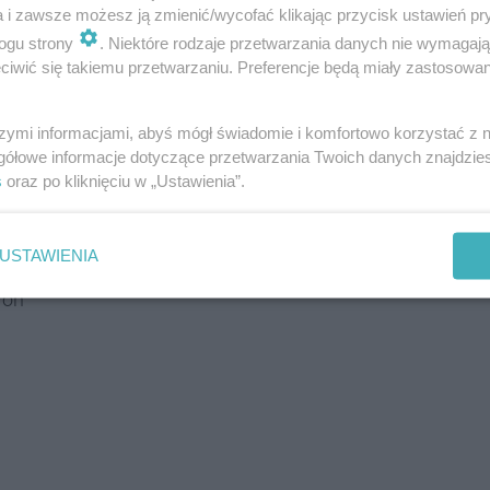
raszają organizatorzy. - Zabierzcie rodzinę,
a i zawsze możesz ją zmienić/wycofać klikając przycisk ustawień pr
ogu strony
. Niektóre rodzaje przetwarzania danych nie wymagaj
mi! - zachęcają.
iwić się takiemu przetwarzaniu. Preferencje będą miały zastosowania
szymi informacjami, abyś mógł świadomie i komfortowo korzystać z
gółowe informacje dotyczące przetwarzania Twoich danych znajdzi
s
oraz po kliknięciu w „Ustawienia”.
 POKÓJ
USTAWIENIA
fon"