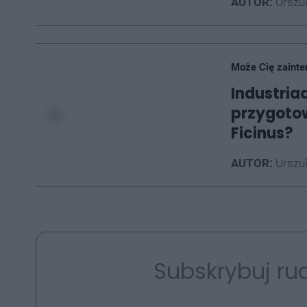
AUTOR:
Urszu
Może Cię zainte
Industria
przygotow
Ficinus?
AUTOR:
Urszu
Subskrybuj rud