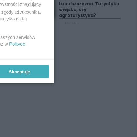
Lubelszczyzna. Turystyka
ywatności znajdujący
wiejska, czy
ą zgody użytkownika,
agroturystyka?
 tylko na tej
REKLAMA
 naszych serwisów
esz w
Polityce
Akceptuję