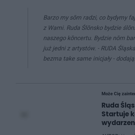
Barzo my sōm radzi, co bydymy faj
z Wami. Ruda Ślōnsko bydzie ślōnsk
naszego kōncertu. Bydzie nōm barzo
już jedni z artystów. - RUDA Śląs
bezma take same inicjały - dodają
Może Cię zainte
Ruda Śląs
Startuje 
wydarzen