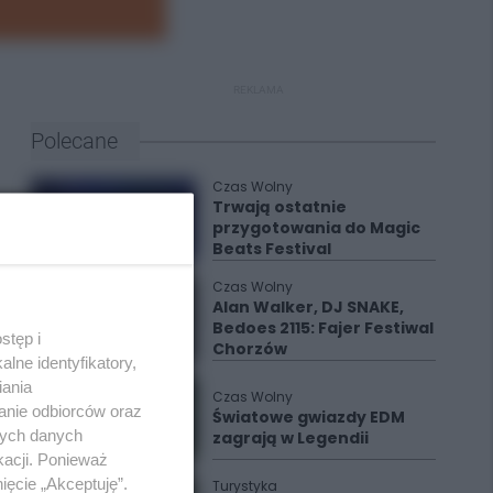
REKLAMA
Polecane
Czas Wolny
Trwają ostatnie
przygotowania do Magic
Beats Festival
Czas Wolny
Alan Walker, DJ SNAKE,
Bedoes 2115: Fajer Festiwal
stęp i
Chorzów
lne identyfikatory,
iania
Czas Wolny
anie odbiorców oraz
Światowe gwiazdy EDM
nych danych
zagrają w Legendii
kacji. Ponieważ
ięcie „Akceptuję”.
Turystyka