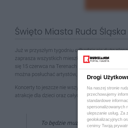
Święto Miasta Ruda Śląska
Już w przyszłym tygodniu odbędzie się duże plene
zaprasza wszystkich mieszkańców, a także przyj
się 15 czerwca na Terenach Targowych (ul. Kupieck
można posłuchać artystów, w tym też tych znanyc
Drogi Użytkow
Koncerty to jeszcze nie wszystko. Organizatorzy 
Na naszej stronie rud
przechowujemy informa
atrakcje dla dzieci oraz całych rodzin.
standardowe informac
spersonalizowanych re
ulepszanie usług. Za
geolokalizacyjnych or
To będzie muzyczne święto, które 
cenimy Twoją prywatno