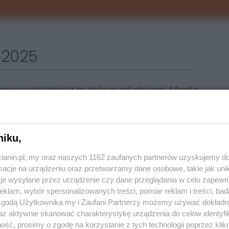
 2025
rowe wydarzenie z muzyką w roli głównej. Miasto
ezdnych gości na wspólną zabawę. Impreza odbędzie
a 2a) w dzielnicy Wirek. Przez sześć godzin będzie
h w całym kraju.
niku,
zapowiadają też stoiska handlowe i gastronomiczne,
zianin.pl, my oraz naszych 1162 zaufanych partnerów uzyskujemy do
cje na urządzeniu oraz przetwarzamy dane osobowe, takie jak unika
je wysyłane przez urządzenie czy dane przeglądania w celu zapewn
klam, wybór spersonalizowanych treści, pomiar reklam i treści, bad
 zgodą Użytkownika my i Zaufani Partnerzy możemy używać dokład
az aktywnie skanować charakterystykę urządzenia do celów identyfi
zapamiętacie na długo – hity, emocje i wspólna
ść, prosimy o zgodę na korzystanie z tych technologii poprzez klikn