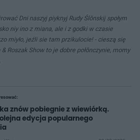
rować Dni naszyj piyknyj Rudy Ślōnskij społym
o niy ino z miana, ale i z godki w czasie
 miyło, jeźli sie tam przikulocie! - cieszą się
ka & Roszak Show to je dobre połōnczynie, momy
.
resować:
ka znów pobiegnie z wiewiórką.
kolejna edycja popularnego
ia