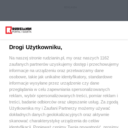
REKLAMA
Drogi Użytkowniku,
Na naszej stronie rudzianin.pl, my oraz naszych 1162
Wydawca mediów
lokalnych
zaufanych partnerów uzyskujemy dostęp i przechowujemy
informacje na urządzeniu oraz przetwarzamy dane
osobowe, takie jak unikalne identyfikatory, standardowe
informacje wysyłane przez urządzenie czy dane
przeglądania w celu zapewniania spersonalizowanych
reklam, wybór spersonalizowanych treści, pomiar reklam i
Nie zapomnij
treści, badanie odbiorców oraz ulepszanie usług. Za zgodą
zapoznać się z:
polityką prywatności
regulamin korzystania z portali
Użytkownika my i Zaufani Partnerzy możemy używać
Twoje
miasto
Skontakuj się
z nami
dokładnych danych geolokalizacyjnych oraz aktywnie
Piekary Śląskie
Kontakt
skanować charakterystykę urządzenia do celów
Chorzów
Wydawca
identyfikacji. Ponieważ cenimy Twoją prywatność, prosimy
Tarnowskie Góry
Redakcja