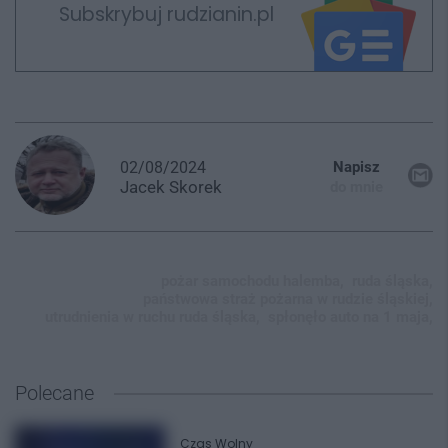
Subskrybuj rudzianin.pl
02/08/2024
Napisz
Jacek
Skorek
do mnie
pożar samochodu halemba,
ruda śląska,
państwowa straż pożarna w rudzie śląskiej,
utrudnienia w ruchu ruda śląska,
spłonęło auto na 1 maja,
Polecane
Czas Wolny